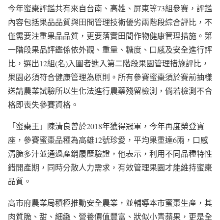
今年蜜棗評鑑共有來自台南、高雄、屏東等73組參賽，評鑑
內容包括果品品質與田間管理技術優劣兩階段綜合評比，不
僅需要注重果品品質，更要落實田間作物健康管理措施。第
一階段果品評鑑係依外觀、重量、糖度、口感及安全進行評
比，選出12組(名)入圍者進入第二階段果園管理措施評比，
果園必須符合健康管理為原則。所有參賽蜜棗須於賽前抽樣
送請農業試驗所以生化法進行農藥殘留檢測，倘若檢測不合
格即喪失參賽資格。
「蜜棗王」陳清良曾於2018年獲得冠軍，今年再度榮登寶
座，參賽蜜棗品種為高雄12號珍愛，平均果重達6兩，口感
清脆多汁並通過產銷履歷驗證，他表示，利用不同品種特性
錯開產期，同時分散人力需求，有效管理果園才能維持蜜棗
品質。
高市府農業局積極推動安全農業，並輔導本市蜜棗生產，其
肉質脆、甜、細緻、營養價值豐富、狀似小青蘋果，更是全