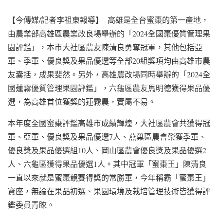
【今傳媒/記者李祖東報導】 高雄是全台蜜棗的第一產地，
由農業部高雄區農業改良場舉辦的「2024全國棗優質管理果
園評鑑」，本市大社區農友陳清良勇奪冠軍，其他包括亞
軍、季軍、優良獎及果品優選等全部20組獎項均由高雄市農
友囊括，成果斐然。另外，高雄農改場同時舉辦的「2024全
國蓮霧優質管理果園評鑑」，六龜區農友馬明德獲得果品優
選，為高雄首位獲獎的蓮霧農，實屬不易。
本年度全國蜜棗評鑑高雄市成績輝煌，大社區農會共獲得冠
軍、亞軍、優良獎及果品優選7人、燕巢區農會榮獲季軍、
優良獎及果品優選組10人、岡山區農會優良獎及果品優選2
人、六龜區獲得果品優選1人。其中冠軍「蜜棗王」陳清良
一直以來就是蜜棗競賽得獎的常勝軍，今年稱霸「蜜棗王」
寶座，無論在果品初選、果園環境及栽培管理技術皆獲得評
鑑委員青睞。