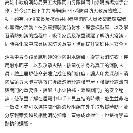
高雄市政府消防局第五大隊岡山分隊與岡山樂購廣場攜手合
作，於今(27)日下午共同舉辦小小消防員防火教育體驗活
動，約有140位家長及孩童共同參與消防人員及樂購廣場精
心籌備的活動。在孩童體驗消防射水、煙霧模型屋，以及學
習消防知識的過程中，吸引家長及孩童踴躍了解防火常識，
同時強化家中成員居家防災意識，進而提升家庭住居安全。
活動中最令孩童感興趣的消防射水體驗，從穿著消防衣，使
用射水瞄子，以及攻擊火點，孩童彷彿身為真正的消防人
員，臉上展現使命必達完成任務的態度，讓人印象深刻。消
防局第五大隊宣導教官後續透過煙霧模型屋，模擬煙霧流向
與關門的重要性、提醒「小火快逃、濃煙關門」的安全秘
訣，使孩童了解在煙霧中伸手不見五指的時候、逃生並非唯
一做法，亦可以選擇關門將濃煙阻絕在外爭取救援時間，並
分享報案要領及相關消防知識，宣導成效極佳，也獲得學童
熱情的迴響。