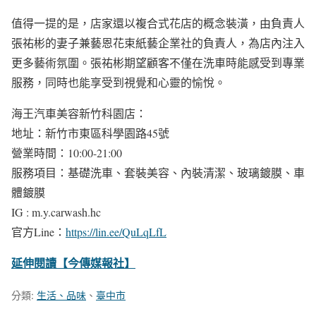
值得一提的是，店家還以複合式花店的概念裝潢，由負責人
張祐彬的妻子兼藝恩花束紙藝企業社的負責人，為店內注入
更多藝術氛圍。張祐彬期望顧客不僅在洗車時能感受到專業
服務，同時也能享受到視覺和心靈的愉悅。
海王汽車美容新竹科園店：
地址：新竹市東區科學園路45號
營業時間：10:00-21:00
服務項目：基礎洗車、套裝美容、內裝清潔、玻璃鍍膜、車
體鍍膜
IG : m.y.carwash.hc
官方Line：
https://lin.ee/QuLqLfL
延伸閱讀【今傳媒報社】
分類:
生活、品味
、
臺中市