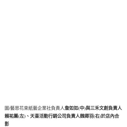
詹如如(中)與三禾文創負責人
圖/藝恩花束紙藝企業社負責人
賴祐薰(左)、天喜活動行銷公司負責人魏卿羽(右)於店內合
影