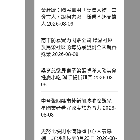
黃彥毓：國民黨用「雙標人物」當
發言人，跟柯志恩一樣看不起高雄
人
2026-08-09
南市防暴實力閃耀全國 環湖社區
及民榮社區勇奪防暴戲劇全國競賽
殊榮
2026-08-09
梁育慈邀屏東子弟張博洋大啖美食
推廣小吃 聯手掃街拜票
2026-08-
08
中台灣四縣市赴新加坡推廣觀光
星國業者看好深度旅遊潛力
2026-
08-08
史努比快閃水湳轉運中心人氣爆
棚 展期延長至8月23日
2026-08-