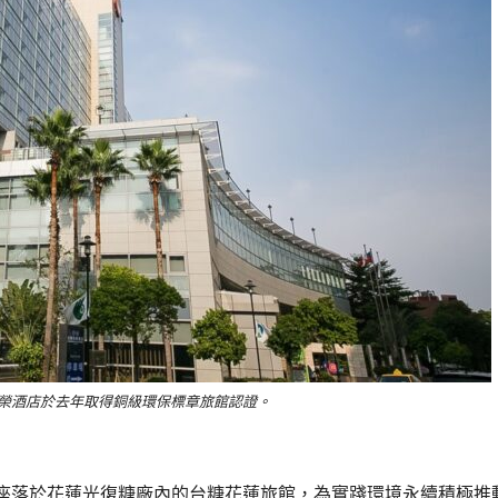
榮酒店於去年取得銅級環保標章旅館認證。
座落於花蓮光復糖廠內的台糖花蓮旅館，為實踐環境永續積極推