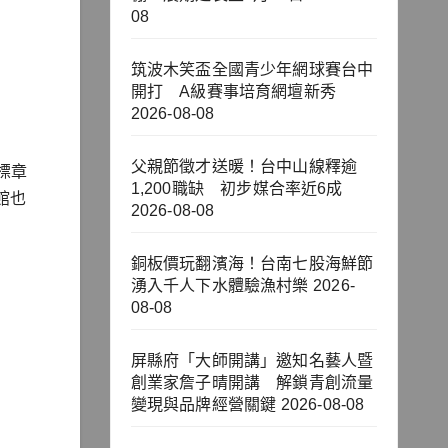
08
筑波木笑盃全國青少年網球賽台中
開打 A級賽事培育網壇新秀
2026-08-08
父親節徵才送暖！台中山線釋逾
標章
1,200職缺 初步媒合率近6成
館也
2026-08-08
銅板價玩翻濱海！台南七股海鮮節
湧入千人下水體驗漁村樂
2026-
08-08
屏縣府「大師開講」邀知名藝人暨
創業家詹子晴開講 解鎖青創流量
變現與品牌經營關鍵
2026-08-08