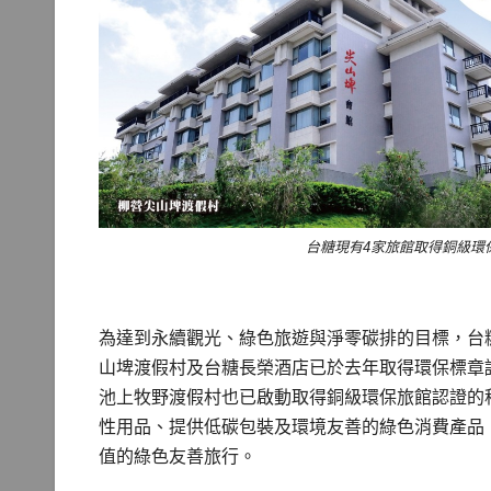
台糖現有4家旅館取得銅級環
為達到永續觀光、綠色旅遊與淨零碳排的目標，台
山埤渡假村及台糖長榮酒店已於去年取得環保標章
池上牧野渡假村也已啟動取得銅級環保旅館認證的
性用品、提供低碳包裝及環境友善的綠色消費產品
值的綠色友善旅行。