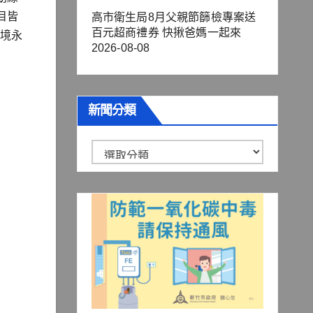
目皆
高市衛生局8月父親節篩檢專案送
百元超商禮券 快揪爸媽一起來
環境永
2026-08-08
新聞分類
新
聞
分
類