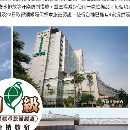
廢水排放等汙染防制措施，並宣導減少使用一次性備品，每個項
日及22日取得銅級環保標章旅館認證，使得台糖已擁有4家提供