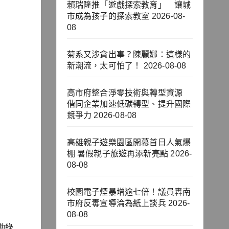
賴瑞隆推「遊戲探索教育」 讓城
市成為孩子的探索教室
2026-08-
08
菊系又涉貪出事？陳麗娜：這樣的
新潮流，太可怕了！
2026-08-08
高市府整合淨零技術與轉型資源
偕同企業加速低碳轉型、提升國際
競爭力
2026-08-08
高雄親子遊樂園區開幕首日人氣爆
棚 暑假親子旅遊再添新亮點
2026-
08-08
校園電子煙暴增逾七倍！議員轟南
市府反毒宣導淪為紙上談兵
2026-
08-08
動綠