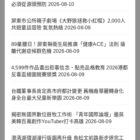
必須從源頭預防
2026-08-10
屏東市公所親子劇場《大野狼拯救小紅帽》2,000人
共遊童話冒險 氣氛熱絡
2026-08-09
89量腰日！屏東縣衛生局推廣「健康ACE」法則 遠
離代謝症候群危機
2026-08-09
4,599件作品畫出拒毒信念、點亮品格教育 2026港都
反毒盃繪圖競賽頒獎
2026-08-09
台鐵董事長肯定高市府都計變更 舊機廠華麗轉身化
身全台最大兒童新樂園
2026-08-09
揭密無國界數位遊牧工作術 「青年國際論壇」邀英
美韓百萬創作YouTuber打卡高雄
2026-08-09
澄清湖環湖漫行版圖再升級 鳥松文前路新步道完工