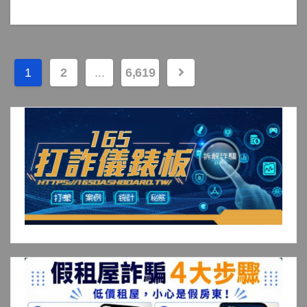
文
1
2
...
6,619
章
分
頁