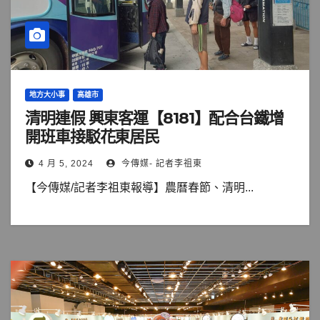
地方大小事
高雄市
清明連假 興東客運【8181】配合台鐵增
開班車接駁花東居民
4 月 5, 2024
今傳媒- 記者李祖東
【今傳媒/記者李祖東報導】農曆春節、清明...