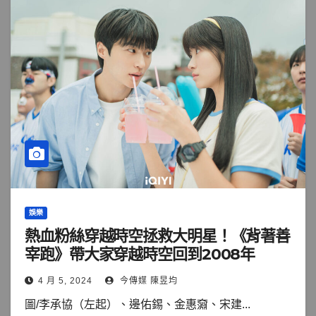
娛樂
熱血粉絲穿越時空拯救大明星！《背著善
宰跑》帶大家穿越時空回到2008年
4 月 5, 2024
今傳媒 陳昱均
圖/李承協（左起）、邊佑錫、金惠奫、宋建...