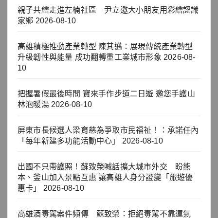
親子共繪走進左楠社區 尹立邀大小朋友用彩繪認識
家鄉
2026-08-10
高雄積極推動產業轉型 陳其邁：展現傳統產業轉型
升級韌性與能量 成功翻轉重工業城市形象
2026-08-
10
把握暑假最後時間 寶來手作步道二日遊 邀您手護山
林泡暖湯
2026-08-10
屏東市長候選人梁育慈為爭取市民福祉！：承諾任內
「每年新建多功能活動中心」
2026-08-10
出國不只帶護照！蘇致榮喊話擴大城市外交 盼熊
本、釜山加入景點互惠 讓高雄人身分證變「旅遊優
惠卡」
2026-08-10
高雄酒毒駕案件頻傳 蘇致榮：拒絕毒駕不靠運氣