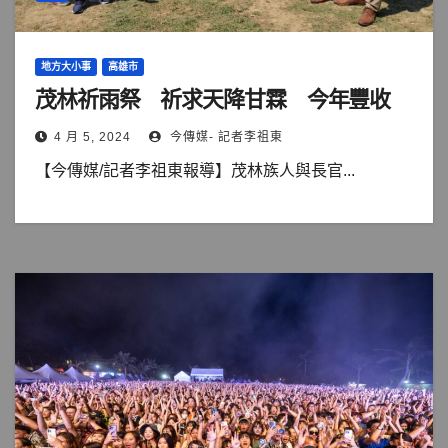
地方大小事
高雄市
茂林祈雨祭 祈求天降甘霖 今年豐收
4 月 5, 2024
今傳媒- 記者李祖東
【今傳媒/記者李祖東報導】茂林族人與長官...