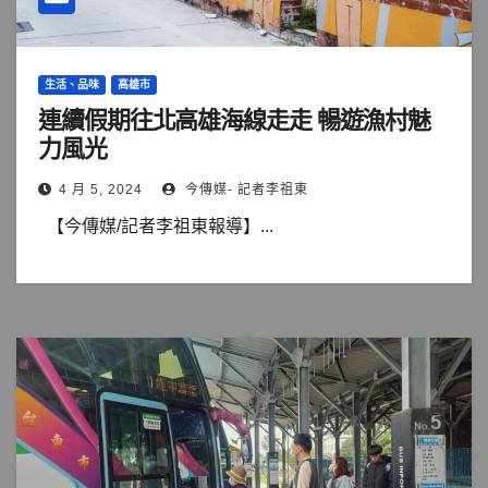
生活、品味
高雄市
連續假期往北高雄海線走走 暢遊漁村魅
力風光
4 月 5, 2024
今傳媒- 記者李祖東
【今傳媒/記者李祖東報導】...