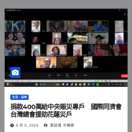
生活、品味
捐款400萬給中央賑災專戶 國際同濟會
台灣總會援助花蓮災戶
4 月 5, 2024
黃誌寬 今傳媒