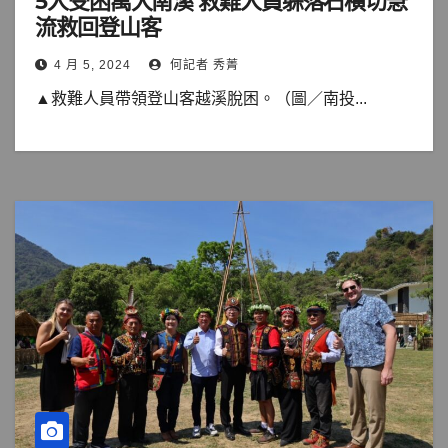
5人受困萬大南溪 救難人員躲落石橫切急
流救回登山客
4 月 5, 2024
何記者 秀菁
▲救難人員帶領登山客越溪脫困。（圖／南投...