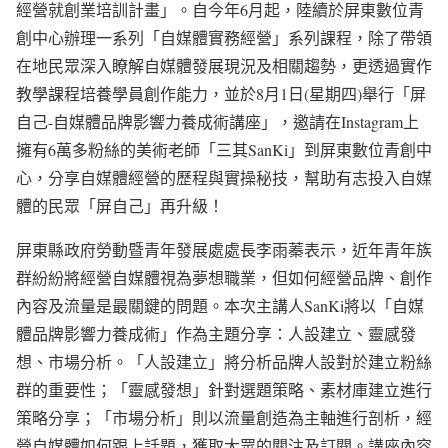
經營就創業培訓計畫」。自今年6月起，陸續於屏東數位青
創中心辦理一系列「自媒體實務經營」系列課程，除了帶領
在地民眾深入瞭解自媒體發展現況及相關趨勢，更透過實作
教學課程培養學員創作能力，並於8月1日(星期四)舉行「屏
自己-自媒體品牌影響力養成術講座」，邀請在Instagram上
擁有6萬多粉絲的美術老師「三其SanKi」到屏東數位青創中
心，分享自媒體經營的歷程與實操秘技，幫助有志投入自媒
體的民眾「屏自己」再升級！
屏東縣政府勞動暨青年發展處處長李雨蓁表示，近年青年族
群紛紛將經營自媒體視為夢想職業，但如何經營品牌、創作
內容及流量是最關鍵的問題。本次主講人SanKi將以「自媒
體品牌影響力養成術」作為主題分享：人設建立、靈感發
想、市場分析。「人設建立」將分析品牌人設對於建立粉絲
群的重要性；「靈感發想」針對選題策略、素材庫建立進行
策略分享；「市場分析」則以流量創造為主軸進行剖析，經
營自媒體如何跟上話題，獲取大眾的關注及訂閱。講座內容