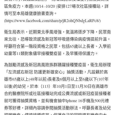
區免疫力，本週(10/14 -10/20 )安排127場次社區接種站，詳
情可至本局雄健康臉書查詢。
(https://www.facebook.com/share/p/jR2ohQNbdgLaRPc8/)
衛生局表示，近期東北季風增強，氣溫將逐步下降，民眾南
來北往，恐導致流感及新冠等呼吸道傳染病疫情提前升溫，
呼籲符合第一階段資格之民眾，包括65歲以上長者、入學前
幼童等11類對象儘早接種雙疫苗，及早獲得保護力。
為鼓勵流感及新冠高風險族群踴躍接種雙疫苗，衛生局辦理
「左流感右新冠 防護更新雄安心」抽獎活動，凡設籍於高
雄市65歲以上(48年以前)長者及6個月以上至6歲以下(107年
以後)的幼兒，於本（113）年10月1日至11月30日在高雄市
合約醫療院所或社區接種站完成公費流感或新冠疫苗接種者
就可獲得抽獎資格，並有機會抽中Iphone 16手機及500元禮
券等好禮，詳細內容請參閱抽獎活動辦法。呼籲長者及幼兒
把握機會，儘速接種疫苗，保護自己的同時還有機會中大