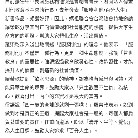
目前擔任中華民國服務利他促進會創會會長、財團法人德金
利他教育基金會執行長，去年發表「服務利他•百分人生」
新書作品，頗獲好評，因此，媽祖聯合會台灣總會特地邀請
羅榮乾分享其對正向價值觀和社會服務的熱情，提供大家生
命方向的明燈，幫助大家轉化生命，活出價值。
羅榮乾深入淺出地闡述「服務利他」的理念。他表示，「服
務利他」不僅是一種行為，更是一種生命態度，強調「普世
教育」的重要性，強調透過教育啟發心性、改造習性，才能
提升人的價值，創造新的社會價值。
羅榮乾提到「飲水思源」的精神，認為唯有感恩與回饋，才
能昇華生命的境界，鼓勵大家以「只生歡喜不生仇」為核
心，歡喜付出，內心的充實才是最大的富有。
俗語說「四十歲的查埔郎就剩一張嘴！」羅榮乾表示，說到
做到才是真正的王道，提醒大家社會是一體的，每個人都肩
負著重要的責任，任重而道遠，盼以「清淨、平等、覺悟」
為人生目標，鼓勵大家追求「百分人生」。