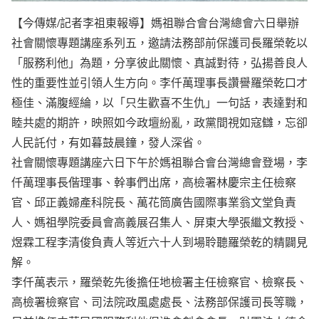
【今傳媒/記者李祖東報導】媽祖聯合會台灣總會六日舉辦
社會關懷專題講座系列五，邀請法務部前保護司長羅榮乾以
「服務利他」為題，分享彼此關懷、真誠對待，弘揚善良人
性的重要性並引領人生方向。李仟萬理事長讚譽羅榮乾口才
極佳、滿腹經綸，以「只生歡喜不生仇」一句話，表達對和
睦共處的期許，映照如今政壇紛亂，政黨間視如寇讎，忘卻
人民託付，有如暮鼓晨鐘，發人深省。
社會關懷專題講座六日下午於媽祖聯合會台灣總會登場，李
仟萬理事長偕理事、幹事們出席，高檢署林慶宗主任檢察
官、邱正義婦產科院長、萬花筒廣告國際事業翁文堂負責
人、媽祖學院委員會高義展召集人、屏東大學張繼文教授、
煜霖工程李清俊負責人等近六十人到場聆聽羅榮乾的精闢見
解。
李仟萬表示，羅榮乾先後擔任地檢署主任檢察官、檢察長、
高檢署檢察官、司法院政風處處長、法務部保護司長等職，