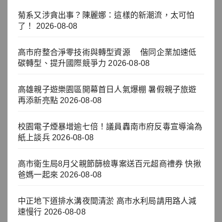
菊系又涉貪出事？陳麗娜：這樣的新潮流，太可怕
了！
2026-08-08
高市府整合淨零技術與轉型資源 偕同企業加速低
碳轉型、提升國際競爭力
2026-08-08
高雄親子遊樂園區開幕首日人氣爆棚 暑假親子旅遊
再添新亮點
2026-08-08
校園電子煙暴增逾七倍！議員轟南市府反毒宣導淪為
紙上談兵
2026-08-08
高市衛生局8月父親節篩檢專案送百元超商禮券 快揪
爸媽一起來
2026-08-08
中正地下道排水溝夜間清淤 高市水利局請用路人減
速慢行
2026-08-08