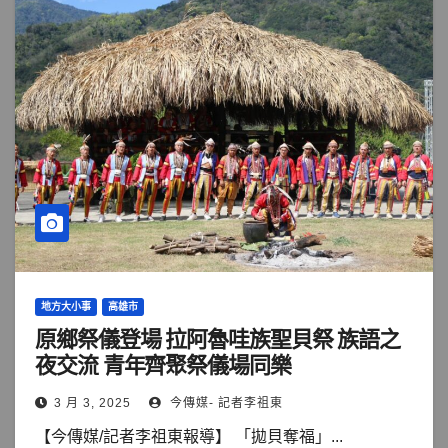
地方大小事
高雄市
原鄉祭儀登場 拉阿魯哇族聖貝祭 族語之
夜交流 青年齊聚祭儀場同樂
3 月 3, 2025
今傳媒- 記者李祖東
【今傳媒/記者李祖東報導】 「拋貝奪福」...