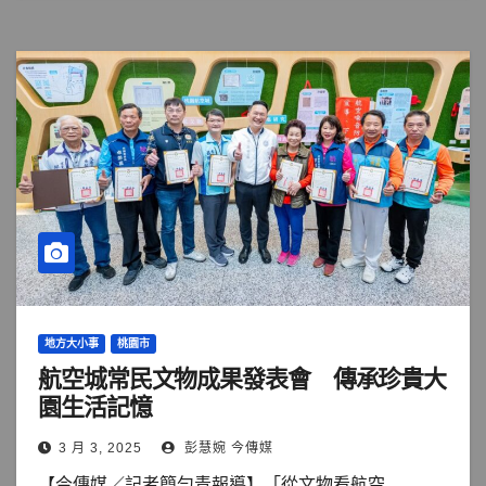
地方大小事
桃園市
航空城常民文物成果發表會 傳承珍貴大
園生活記憶
3 月 3, 2025
彭慧婉 今傳媒
【今傳媒／記者簡勻青報導】「從文物看航空...