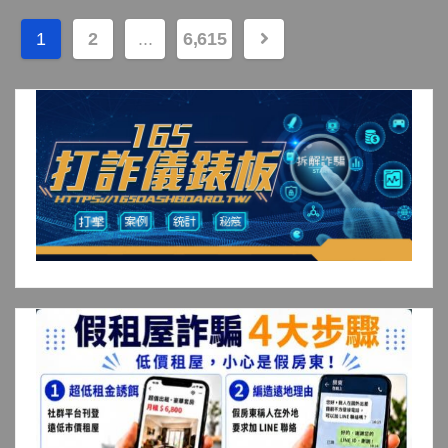
文
1
2
...
6,615
章
分
頁