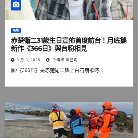
娛樂
赤楚衛二31歲生日宣佈首度訪台！月底攜
新作《366日》與台粉相見
3 月 3, 2025
今傳媒 陳昱均
圖/《366日》是赤楚衛二與上白石萌歌時...