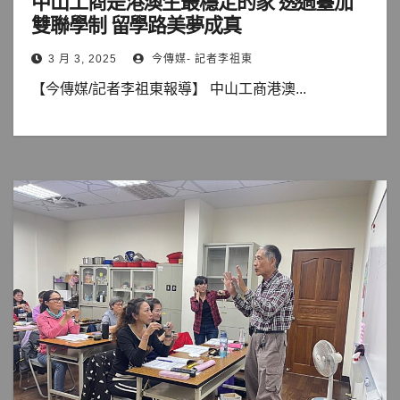
中山工商是港澳生最穩定的家 透過臺加
雙聯學制 留學路美夢成真
3 月 3, 2025
今傳媒- 記者李祖東
【今傳媒/記者李祖東報導】 中山工商港澳...