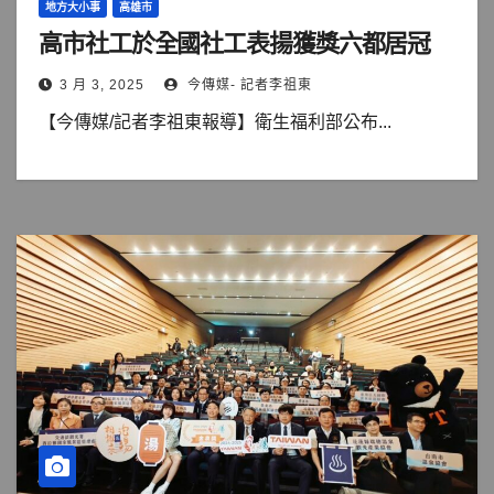
地方大小事
高雄市
高市社工於全國社工表揚獲獎六都居冠
3 月 3, 2025
今傳媒- 記者李祖東
【今傳媒/記者李祖東報導】衛生福利部公布...