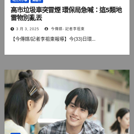
地方大小事
高雄市
高市垃圾車突冒煙 環保局急喊：這5類地
雷物別亂丟
3 月 3, 2025
今傳媒- 記者李祖東
【今傳媒/記者李祖東報導】今(33)日環...