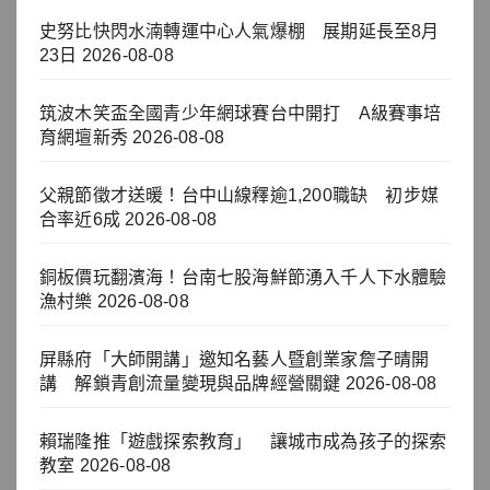
史努比快閃水湳轉運中心人氣爆棚 展期延長至8月
23日
2026-08-08
筑波木笑盃全國青少年網球賽台中開打 A級賽事培
育網壇新秀
2026-08-08
父親節徵才送暖！台中山線釋逾1,200職缺 初步媒
合率近6成
2026-08-08
銅板價玩翻濱海！台南七股海鮮節湧入千人下水體驗
漁村樂
2026-08-08
屏縣府「大師開講」邀知名藝人暨創業家詹子晴開
講 解鎖青創流量變現與品牌經營關鍵
2026-08-08
賴瑞隆推「遊戲探索教育」 讓城市成為孩子的探索
教室
2026-08-08