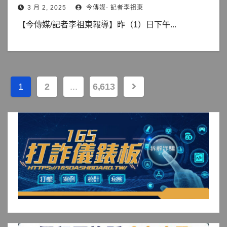
3 月 2, 2025
今傳媒- 記者李祖東
【今傳媒/記者李祖東報導】昨（1）日下午...
文
1
2
...
6,613
章
分
頁