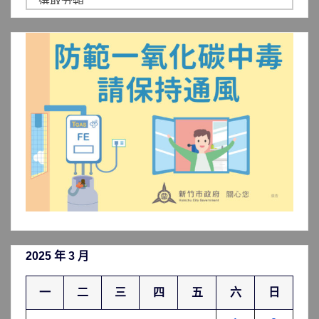
聞
分
類
2025 年 3 月
一
二
三
四
五
六
日