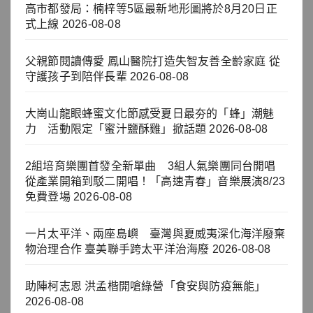
高市都發局：楠梓等5區最新地形圖將於8月20日正
式上線
2026-08-08
父親節閱讀傳愛 鳳山醫院打造失智友善全齡家庭 從
守護孩子到陪伴長輩
2026-08-08
大崗山龍眼蜂蜜文化節感受夏日最夯的「蜂」潮魅
力 活動限定「蜜汁鹽酥雞」掀話題
2026-08-08
2組培育樂團首發全新單曲 3組人氣樂團同台開唱
從產業開箱到駁二開唱！「高速青春」音樂展演8/23
免費登場
2026-08-08
一片太平洋、兩座島嶼 臺灣與夏威夷深化海洋廢棄
物治理合作 臺美聯手跨太平洋治海廢
2026-08-08
助陣柯志恩 洪孟楷開嗆綠營「食安與防疫無能」
2026-08-08