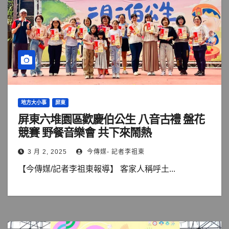
地方大小事
屏東
屏東六堆園區歡慶伯公生 八音古禮 盤花
競賽 野餐音樂會 共下來鬧熱
3 月 2, 2025
今傳媒- 記者李祖東
【今傳媒/記者李祖東報導】 客家人稱呼土...