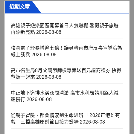
近期文章
高雄親子遊樂園區開幕首日人氣爆棚 暑假親子旅遊
再添新亮點
2026-08-08
校園電子煙暴增逾七倍！議員轟南市府反毒宣導淪為
紙上談兵
2026-08-08
高市衛生局8月父親節篩檢專案送百元超商禮券 快揪
爸媽一起來
2026-08-08
中正地下道排水溝夜間清淤 高市水利局請用路人減
速慢行
2026-08-08
從親子冒險、都會情感到生命思辨 「2026正港雄有
戲」三檔高雄原創節目接力登場
2026-08-08