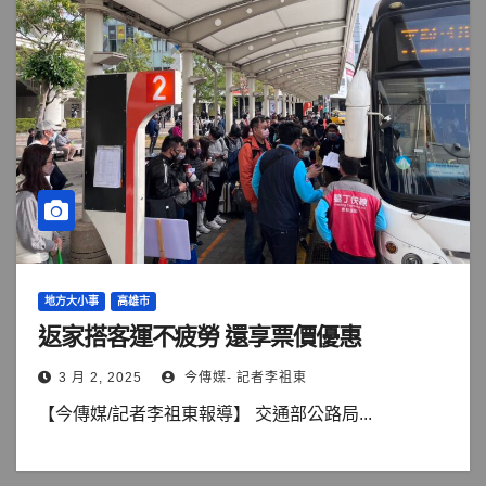
地方大小事
高雄市
返家搭客運不疲勞 還享票價優惠
3 月 2, 2025
今傳媒- 記者李祖東
【今傳媒/記者李祖東報導】 交通部公路局...