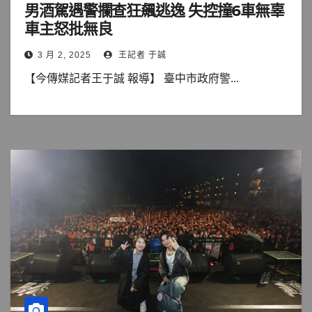
男酒駕遇警攔查狂飆逃逸 失控撞6車無辜
車主怒批無良
3 月 2, 2025
王記者 于誠
【今傳媒記者王于誠 報導】 臺中市政府警...