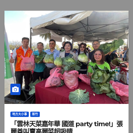
地方大小事
新竹
「雲林天菜嘉年華 國道 party time!」張
麗善叫賣高麗菜超吸睛