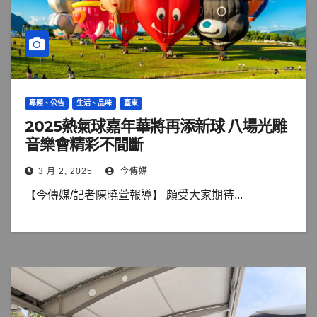
專題、公告
生活、品味
臺東
2025熱氣球嘉年華將再添新球 八場光雕
音樂會精彩不間斷
3 月 2, 2025
今傳媒
【今傳媒/記者陳曉萱報導】 頗受大家期待...