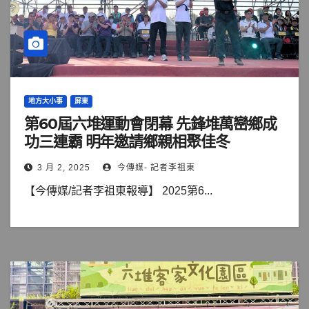
地方大小事
屏東
第60屆六堆運動會閉幕 先鋒堆萬巒鄉成
功三連霸 明年邀請鄉親相聚佳冬
3 月 2, 2025
今傳媒- 記者李祖東
【今傳媒/記者李祖東報導】 2025第6...