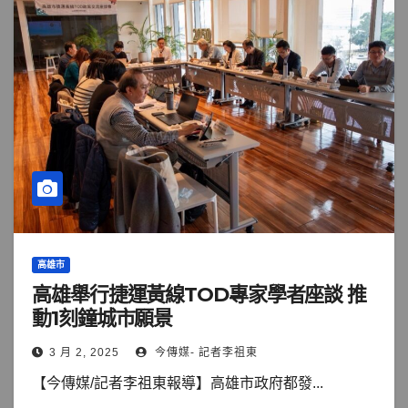
高雄市
高雄舉行捷運黃線TOD專家學者座談 推
動1刻鐘城市願景
3 月 2, 2025
今傳媒- 記者李祖東
【今傳媒/記者李祖東報導】高雄市政府都發...