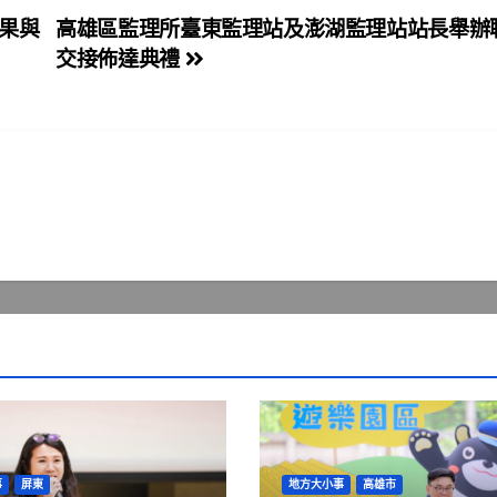
果與
高雄區監理所臺東監理站及澎湖監理站站長舉辦
交接佈達典禮
事
屏東
地方大小事
高雄市