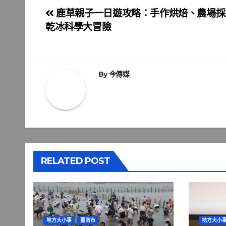
文
鹿草親子一日遊攻略：手作烘焙、農場採
乾冰科學大冒險
章
導
覽
By
今傳媒
RELATED POST
地方大小事
臺南市
地方大小