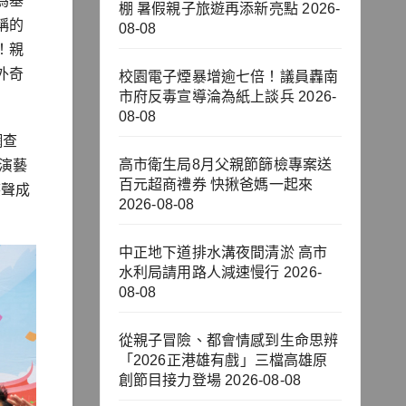
為基
棚 暑假親子旅遊再添新亮點
2026-
稱的
08-08
！親
外奇
校園電子煙暴增逾七倍！議員轟南
市府反毒宣導淪為紙上談兵
2026-
08-08
網查
高市衛生局8月父親節篩檢專案送
演藝
百元超商禮券 快揪爸媽一起來
笑聲成
2026-08-08
中正地下道排水溝夜間清淤 高市
水利局請用路人減速慢行
2026-
08-08
從親子冒險、都會情感到生命思辨
「2026正港雄有戲」三檔高雄原
創節目接力登場
2026-08-08