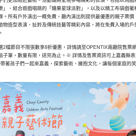
子們更加貼近藝術。活動還將呈現多場精彩的表演，包括以馬戲
樂」、結合遊戲唱跳的「糖果星球派對」，以及以精工布袋戲著
隊。所有戶外演出一概免費，廳內演出則提供最優惠的親子票價
動物造型表演、扯鈴及傳統技藝等精彩內容，將在免費入場的戶
。
2檔節目不限張數享8折優惠，詳情請至OPENTIX兩廳院售票
扇子筆，數量有限，送完為止。※ 詳情及售票資訊可上嘉義縣表
年春天帶著孩子們一起來嘉義，探索藝術、擁抱文化，讓每個家庭的