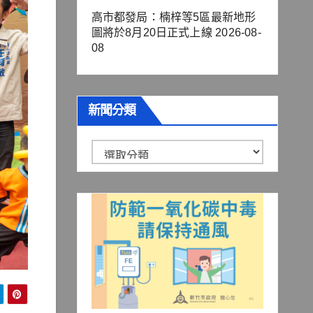
高市都發局：楠梓等5區最新地形
圖將於8月20日正式上線
2026-08-
08
新聞分類
新
聞
分
類