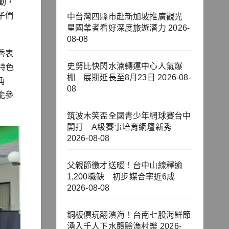
動，
子們
中台灣四縣市赴新加坡推廣觀光
星國業者看好深度旅遊潛力
2026-
08-08
秀表
史努比快閃水湳轉運中心人氣爆
特色
棚 展期延長至8月23日
2026-08-
角
08
能參
筑波木笑盃全國青少年網球賽台中
開打 A級賽事培育網壇新秀
2026-08-08
父親節徵才送暖！台中山線釋逾
1,200職缺 初步媒合率近6成
2026-08-08
銅板價玩翻濱海！台南七股海鮮節
湧入千人下水體驗漁村樂
2026-