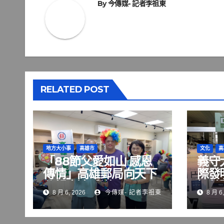
覽
By
今傳媒- 記者李祖東
RELATED POST
地方大小事
高雄市
文化
高
「88節父愛如山 感恩
義守
傳情」高雄郵局向天下
際發
父親表達感謝
智慧
8 月 6, 2026
今傳媒- 記者李祖東
8 月 6,
術 