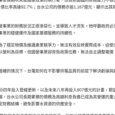
事業長期以來是國家政策的執行者，但目前面臨的財務壓力不容
債比率高達92.7%；台水公司的債務亦逾1,167億元，顯示出其
營事業的財務狀況正逐漸惡化，並導致人才流失。她呼籲政府必
事業的穩健運作及國家基礎服務的持續性。
為了穩定物價及維護產業競爭力，無法有效反映實際成本，迫使
以營利為目標，但國營事業卻背負政策任務，無法自主調整電價
撥補的情況下，台電如何在不影響供電品質的前提下解決虧損與
分四年投入管線更新，以及未來八年再投入807億元的計畫，期
提醒，台水公司長期累積的債務及高額利息負擔已成為其營運的重
定財務結構，避免影響水資源的供應安全。