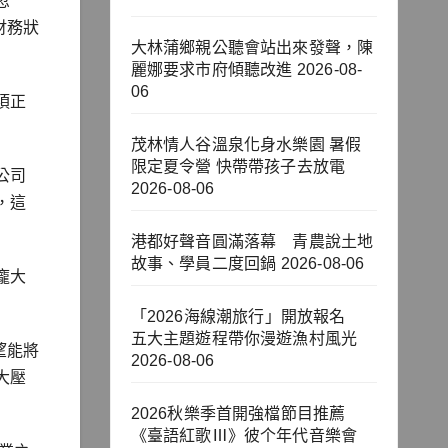
忽
財務狀
大林蒲鄉親公聽會站出來發聲，陳
麗娜要求市府傾聽改進
2026-08-
06
須正
茂林情人谷溫泉化身水樂園 暑假
限定夏令營 快帶帶孩子去放電
公司
2026-08-06
，這
港都好聲音圓滿落幕 青農說土地
故事、學員二度回鍋
2026-08-06
龐大
「2026海線潮旅行」開放報名
五大主題遊程帶你漫遊漁村風光
望能將
2026-08-06
大壓
2026秋樂季首開強檔節目推薦
《臺語紅歌Ⅲ》彼个年代音樂會