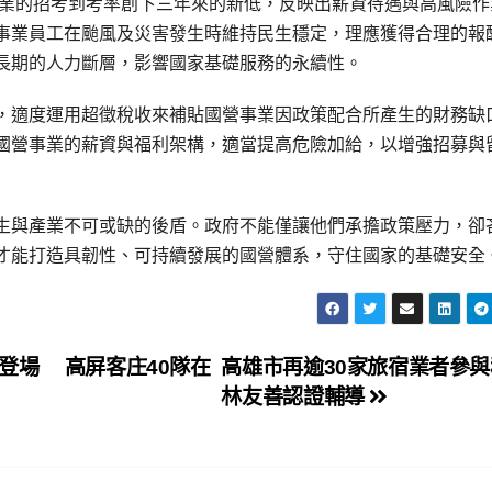
事業的招考到考率創下三年來的新低，反映出薪資待遇與高風險作
事業員工在颱風及災害發生時維持民生穩定，理應獲得合理的報
長期的人力斷層，影響國家基礎服務的永續性。
，適度運用超徵稅收來補貼國營事業因政策配合所產生的財務缺
國營事業的薪資與福利架構，適當提高危險加給，以增強招募與
生與產業不可或缺的後盾。政府不能僅讓他們承擔政策壓力，卻
才能打造具韌性、可持續發展的國營體系，守住國家的基礎安全
登場 高屏客庄40隊在
高雄市再逾30家旅宿業者參
林友善認證輔導