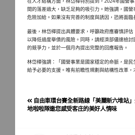
在人才結構方面，林岱樺特別提到，2024年國營
間的落差過大，缺乏足夠的吸引力。她強調，國營
危險加給。如果沒有完善的制度與誘因，恐將面臨
最後，林岱樺提出具體要求，呼籲政府應審慎評估
以降低過度舉債的風險。同時，請經濟部儘速檢討
的競爭力，並於一個月內提出完整的回應報告。
林岱樺強調：「國營事業是國家穩定的命脈，是民
給予必要的支援。唯有前瞻性規劃與結構性改革，
文
自由車環台賽全新路線「美麗新六堆站」
地啦啦隊邀您感受客庄的美好人情味
章
導