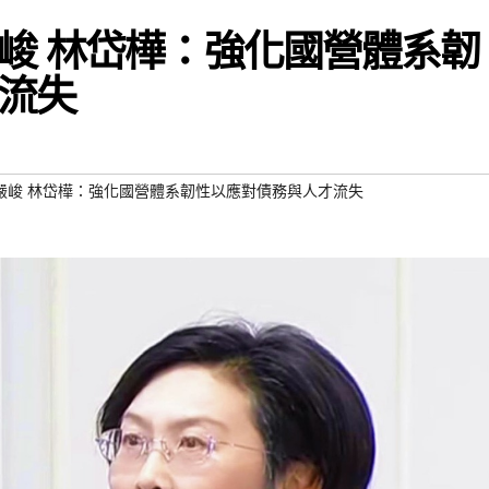
峻 林岱樺：強化國營體系韌
流失
嚴峻 林岱樺：強化國營體系韌性以應對債務與人才流失