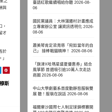
業之
臺語紅歌繼續唱給你聽
2026-08-
酬與
06
國民黨議員：大林蒲遷村計畫應成
口，
立專案辦公室 讓資訊透明化
2026-
08-06
留才
蕭美琴肯定梁育慈「宛如當年的自
己」 接棒戰貓精神！
2026-08-06
吝於
。」
「旗津X哈瑪星盛夏優惠券」結合
風箏節 首週吸引逾10萬人次走訪
商圈
2026-08-06
與穆斯
中山大學劇藝系首度動靜態服裝雙
展 聽！服裝在說話
2026-08-06
福爾摩沙國際七人制足球錦標賽開