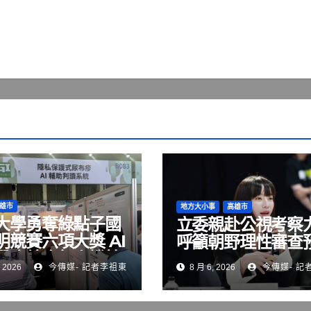
雄市
地方大小事
高雄市
大學勇奪綠點子國
立委親赴公視考察
明競賽六項大獎 AI
呼籲朝野理性審查
醫療結合無人機技
 2026
今傳媒- 記者李祖東
8 月 6, 2026
今傳媒- 記
展現跨域研發實力