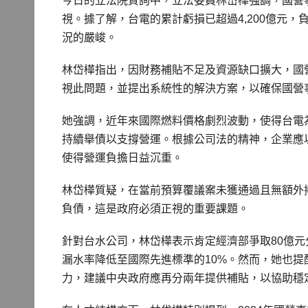
今日的立法院質詢中，立法委員林岱樺強調，國營
視。據了解，台電的累計虧損已超過4,200億元，負
況的嚴峻。
林岱樺指出，因財務補貼不足及資源缺口擴大，國
視此問題，並提出系統性的解決方案，以確保國營
她強調，近年來國際燃料價格劇烈波動，使得台電
持續舉債以支撐營運。根據公司法的精神，企業應
使得營運負擔日益沉重。
林岱樺質疑，在當前預算覆議案未獲通過且無額外
負債，這是政府必須正視的重要課題。
針對台水公司，林岱樺表示肯定經濟部爭取80億元
漏水率降低至國際先進標準的10%。然而，她也
力，建議中央政府應再分兩年提供補貼，以協助穩