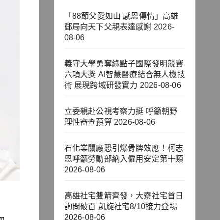
「88節父愛如山 感恩傳情」高雄
郵局向天下父親表達感謝
2026-
08-06
義守大學勇奪綠點子國際發明競賽
六項大獎 AI智慧醫療結合無人機技
術 展現跨域研發實力
2026-08-06
立委親赴公視考察力挺 呼籲朝野
理性審查預算
2026-08-06
石化業關廠恐引爆骨牌效應！柯志
恩呼籲勞動部納入僱用安定第十類
2026-08-06
高雄社宅雙箭齊發，大寮社宅首日
詢問破百 凱旋社宅8/10接力登場
2026-08-06