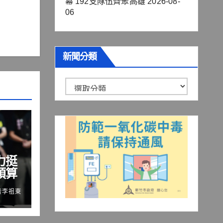
幕 192支隊伍齊聚高雄
2026-08-
06
新聞分類
新
聞
分
類
力挺
預算
者李祖東