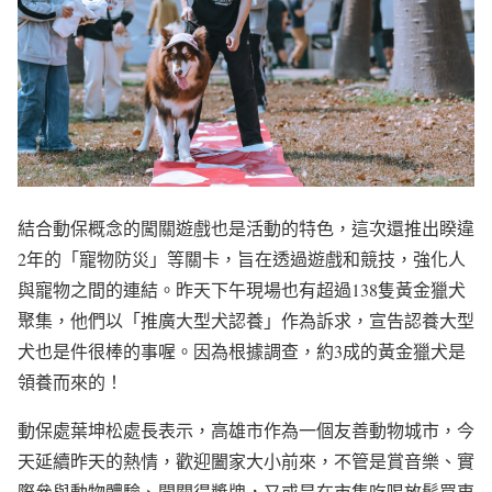
結合動保概念的闖關遊戲也是活動的特色，這次還推出睽違
2年的「寵物防災」等關卡，旨在透過遊戲和競技，強化人
與寵物之間的連結。昨天下午現場也有超過138隻黃金獵犬
聚集，他們以「推廣大型犬認養」作為訴求，宣告認養大型
犬也是件很棒的事喔。因為根據調查，約3成的黃金獵犬是
領養而來的！
動保處葉坤松處長表示，高雄市作為一個友善動物城市，今
天延續昨天的熱情，歡迎闔家大小前來，不管是賞音樂、實
際參與動物體驗、闖關得獎牌，又或是在市集吃喝放鬆買東