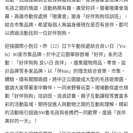
毛孩之間的情誼，活動熱鬧有趣，廣受好評。隨著嗷運會落
幕，高雄市動保處將「嗷運會」變身「好伴狗狗培訓班」，
結合市集品牌，希望每個人無論身邊現在是否有良伴，都可
以透過活動找到一位好伴狗狗。
迎接國際小狗日，昨（22）日下午動保處結合良い日（Yoi-
hi）80家市集品牌，於中正公園舉辦首場「好伴」系列活
動：「好伴狗狗 良い日 良伴」，邀集寵物用品、零食、設
計品牌等多家品牌，以「伴bàn」的理念結合音樂、市集、
體驗，還有闖關遊戲，將中正公園變成大型的毛孩遊樂園，
邀請大家帶著家中夥伴，一同來野餐玩耍。現場動保處也規
劃「好伴狗狗」培訓班、浪浪認養、親子互動課程等豐富多
彩的活動區域，期待促進人與動物之間的互動和理解，精彩
的活動吸引超過500隻毛孩與爸媽們一同歡聚，度過「良伴
美好的一天」！