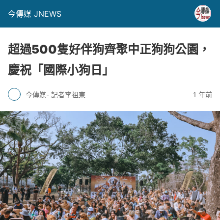
今傳媒 JNEWS
超過500隻好伴狗齊聚中正狗狗公園，
慶祝「國際小狗日」
今傳媒- 記者李祖東
1 年前