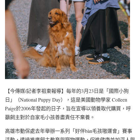
【今傳媒/記者李祖東報導】每年的3月23日是「國際小狗
日」（National Puppy Day），這是美國動物學家 Colleen
Paige於2006年發起的日子，旨在宣導以領養取代購買，呼
籲飼主對於自家毛小孩善盡責任不棄養。
高雄市動保處去年舉辦一系列「好伴bàn毛孩嗷運會」賽事
活動，透過推廣飼主教育與寵物運動，促進健康並加深人與