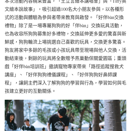
本次活動內容精采豐富，「王立言繪本講唱會」與「Tiffy英
文繪本說故事」，吸引超過100名大小朋友參與，以各種形
式的活動與體驗為參與者帶來教育與啟發。「好伴bàn交換
禮物」除了是一場專屬狗狗的好「伴bàn」交換玩具活動，
也為收容所狗狗募集好多禮物，交換延伸更多愛的驚喜與新
鮮感，狗狗輪流上場挑選自己喜歡的玩具，交換更多驚喜。
狗友將家中多餘的毛孩或小孩玩具帶至現場與他人交換，活
動結束後，剩餘的玩具將全數贈予燕巢動保關愛園區；重頭
戲「好伴bàn培訓班」邀請寵物專家帶來「路徑追蹤搜救犬
講座」、「好伴狗狗禮儀課程」、「好伴狗狗好鼻師課
程」，讓飼主們深入了解狗狗的學習與行為，學習如何與毛
孩建立更好的互動關係。