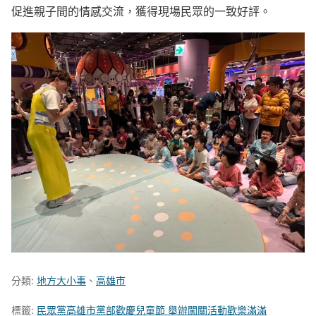
促進親子間的情感交流，獲得現場民眾的一致好評。
分類:
地方大小事
、
高雄市
標籤:
民眾黨高雄市黨部歡慶兒童節 舉辦闖關活動歡樂滿滿