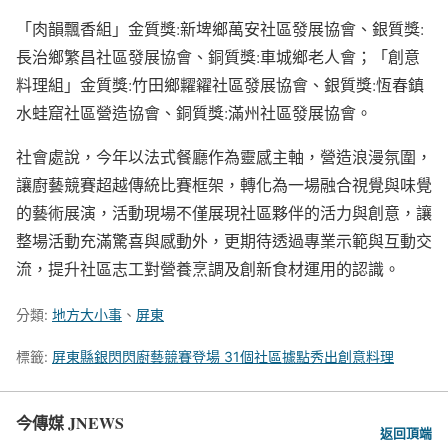
「肉韻飄香組」金質獎:新埤鄉萬安社區發展協會、銀質獎:
長治鄉繁昌社區發展協會、銅質獎:車城鄉老人會；「創意
料理組」金質獎:竹田鄉糶糴社區發展協會、銀質獎:恆春鎮
水蛙窟社區營造協會、銅質獎:滿州社區發展協會。
社會處說，今年以法式餐廳作為靈感主軸，營造浪漫氛圍，
讓廚藝競賽超越傳統比賽框架，轉化為一場融合視覺與味覺
的藝術展演，活動現場不僅展現社區夥伴的活力與創意，讓
整場活動充滿驚喜與感動外，更期待透過專業示範與互動交
流，提升社區志工對營養烹調及創新食材運用的認識。
分類:
地方大小事
、
屏東
標籤:
屏東縣銀閃閃廚藝競賽登場 31個社區據點秀出創意料理
今傳媒 JNEWS
返回頂端