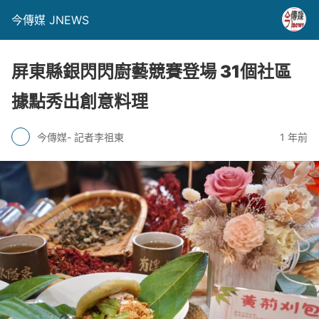
今傳媒 JNEWS
屏東縣銀閃閃廚藝競賽登場 31個社區
據點秀出創意料理
今傳媒- 記者李祖東
1 年前