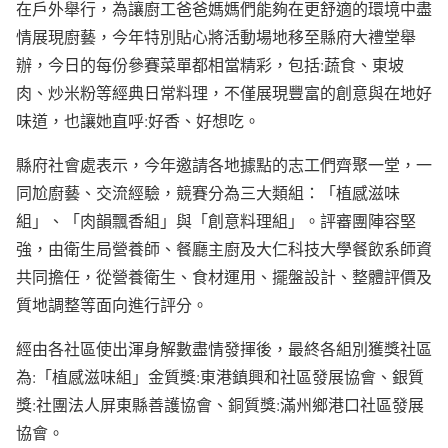
在戶外舉行，為讓廚工爸爸媽媽們能夠在更舒適的環境中盡
情展現廚藝，今年特別貼心將活動場地移至縣府大禮堂舉
辦，今日的每份參賽菜單都相當精彩，包括:蔬食、東坡
肉、炒米粉等經典日常料理，不僅展現豐富的創意與在地好
味道，也讓她直呼:好香、好想吃。
縣府社會處表示，今年邀請各地據點的志工們齊聚一堂，一
同尬廚藝、交流經驗，競賽分為三大類組：「植感滋味
組」、「肉韻飄香組」與「創意料理組」。評審團陣容堅
強，由衛生局營養師、餐廳主廚及大仁科技大學餐飲系師資
共同擔任，從營養衛生、食材運用、擺盤設計、整體評價及
質地調整等面向進行評分。
經由各社區使出渾身解數盡情發揮後，最終各組別獲獎社區
為:「植感滋味組」金質獎:東港鎮興和社區發展協會、銀質
獎:社團法人屏東縣善護協會、銅質獎:滿州鄉港口社區發展
協會。