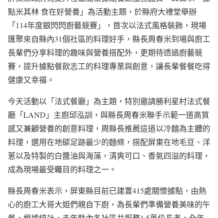
點米其林 食在好營養」為活動主題，於縣府大禮堂舉辦
「114年度銀閃閃廚藝競賽」，首次以法式風格裝飾，現場
匯聚來自縣內31個社區的料理好手，縣長周春米到場與廚工
長輩們分享料理的趣味與營養搭配外，更期待透過廚藝競
賽，提升據點餐飲志工的料理專業與創意，讓長輩餐餐吃得
健康又幸福。
今天活動以「法式餐廳」為主題，特別邀請勝利星村法式餐
廳「LAND」主廚邱泓訓，與縣長周春米聯手示範一道高質
感又兼顧營養的創意料理，周縣長推薦這道以冷麵為主體的
料理，選用在地碳足跡最少的麵條，搭配屏東在地毛豆、洋
蔥以及特製的白醬油與海藻，清爽可口、香氣四溢的料理，
成為現場最受矚目的料理之一。
縣長周春米表示，屏東縣目前已建置415處關懷據點，由熱
心的廚工大哥大姐們親自下廚，為長輩們準備營養美味的午
餐，根據統計，去年縣內各社區共服務1.5萬位長者，全年