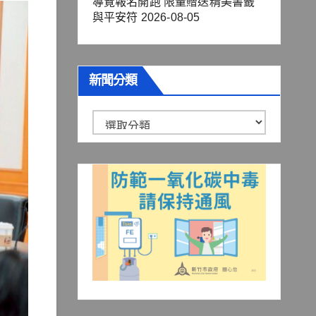
導覽報名開跑 限量贈送精美書籤
與平安符
2026-08-05
新聞分類
新
聞
分
類