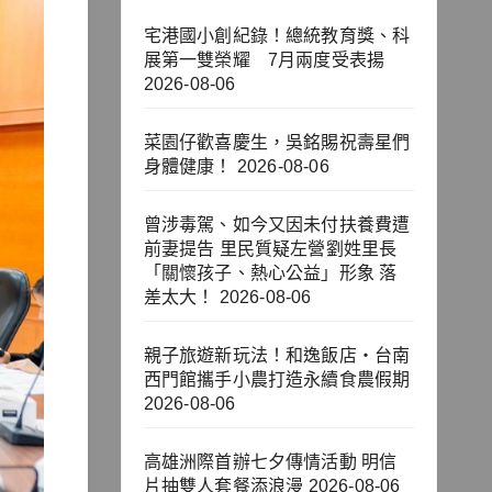
宅港國小創紀錄！總統教育獎、科
展第一雙榮耀 7月兩度受表揚
2026-08-06
菜園仔歡喜慶生，吳銘賜祝壽星們
身體健康！
2026-08-06
曾涉毒駕、如今又因未付扶養費遭
前妻提告 里民質疑左營劉姓里長
「關懷孩子、熱心公益」形象 落
差太大！
2026-08-06
親子旅遊新玩法！和逸飯店‧台南
西門館攜手小農打造永續食農假期
2026-08-06
高雄洲際首辦七夕傳情活動 明信
片抽雙人套餐添浪漫
2026-08-06