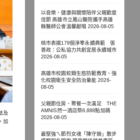
以音樂、健康與關懷陪伴父親歡度
佳節 高雄市立鳳山醫院攜手高雄
縣醫師公會溫馨獻唱
2026-08-05
桃市表揚179個淨零永續典範 張
善政：公私協力共創宜居永續城市
2026-08-05
高雄市校園蛇類生態防範教育、強
化校園衛生安全防治量能
2026-
08-05
父親節住房、聚餐一次滿足 THE
AMNIS然一酒店祭8,888點加碼
法及
2026-08-05
，加
最堅強ㄟ節烈女魂「陳守娘」散步