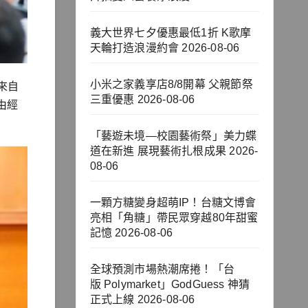
義大世界七夕優惠最低1折 K歌摩
天輪打造浪漫約會
2026-08-06
小米之家義享店8/8開幕 父親節祭
來自
三重優惠
2026-08-06
由經
「藝遊未境—校園藝術祭」美力蝶
道在新進 展現藝術扎根成果
2026-
08-06
一顆方糖變身超萌IP！台糖文博會
亮相「角糖」帶民眾穿越80年甜蜜
記憶
2026-08-06
全球預測市場熱潮席捲！「台
版 Polymarket」GodGuess 神猜
正式上線
2026-08-06