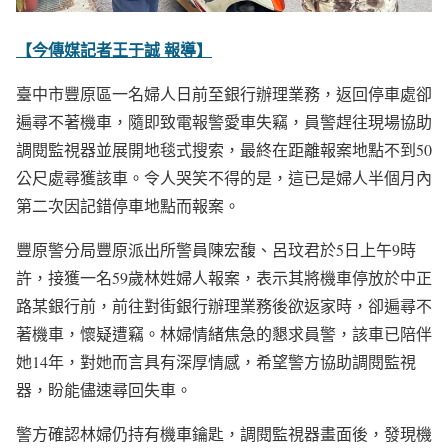
【今傳媒記者王于誠 報導】
臺中市豐原區一名婦人日前至銀行辦理業務，返回停車處卻
遍尋不著機車，隨即致電報警愛車失竊，員警趕往現場協助
調閱監視器並展開地毯式搜索，最終在距離報案地點不到50
公尺處尋獲該車。令人哭笑不得的是，這已是婦人半個月內
第二次因記錯停車地點而報案。
豐原警分局豐原派出所警員陳宏馥、呂玟君於5日上午9時
許，接獲一名59歲林姓婦人報案，表示其將機車停放於中正
路某銀行前，前往對街銀行辦理業務後欲返家時，卻遍尋不
著機車，懷疑遭竊。林婦情緒焦急的懇求員警，該車已陪伴
她14年，對她而言具有深厚情感，希望警方協助調閱監視
器，盼能儘速尋回失車。
警方確認林婦仍持有機車鑰匙，調閱監視器畫面後，發現機