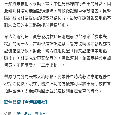
車始終未被他人移動，畫面中僅見林婦自行牽車的身影，因
此研判林婦可能因記憶混淆，導致錯記機車停放位置。員警
隨即根據林婦提供的特徵沿路搜尋，最後在距離報案地點不
到50公尺的中正路騎樓前尋獲該車。
令人莞爾的是，員警發現林婦是兩週前也曾報案「機車失
蹤」的同一人，當時也是誤認遭竊，警方協助後才發現亦是
記憶錯亂所致。對此，警方打趣提醒「妳又記錯停車地點
囉！」，林婦見愛車安然無恙，連聲道謝，並表示將會更加
留意，不再讓警方「三度出動」。
豐原分局分局長林大為呼籲，民眾停車時務必注意附近停車
地點之特徵，現在手機拍照功能方便亦可以將車輛停放位置
拍照留存，即能幫助回想並加速找到自己愛車的時間。
延伸閱讀【今傳媒報社】
分類:
生活、品味
、
臺中市