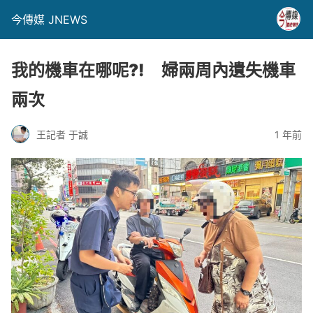
今傳媒 JNEWS
我的機車在哪呢?! 婦兩周內遺失機車
兩次
王記者 于誠
1 年前