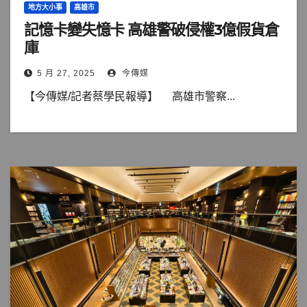
地方大小事
高雄市
記憶卡變失憶卡 高雄警破侵權3億假貨倉
庫
5 月 27, 2025
今傳媒
【今傳媒/記者蔡學民報導】 高雄市警察...