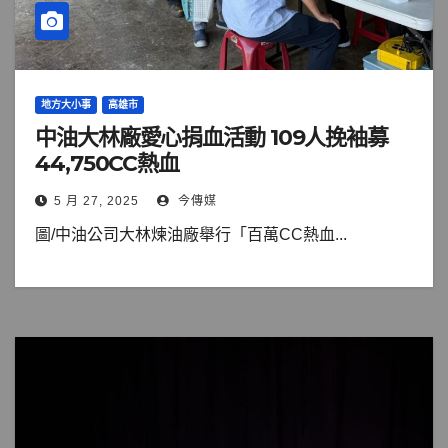
地方大小事
高雄市
中油大林廠愛心捐血活動 109人挽袖募
44,750CC熱血
5 月 27, 2025
今傳媒
圖/中油公司大林煉油廠舉行「百萬CC熱血...