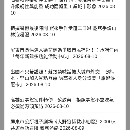
高雄積極推動產業轉型 陳其邁：展現傳統產業轉型
升級韌性與能量 成功翻轉重工業城市形象
2026-08-
10
把握暑假最後時間 寶來手作步道二日遊 邀您手護山
林泡暖湯
2026-08-10
屏東市長候選人梁育慈為爭取市民福祉！：承諾任內
「每年新建多功能活動中心」
2026-08-10
出國不只帶護照！蘇致榮喊話擴大城市外交 盼熊
本、釜山加入景點互惠 讓高雄人身分證變「旅遊優
惠卡」
2026-08-10
高雄酒毒駕案件頻傳 蘇致榮：拒絕毒駕不靠運氣
必須從源頭預防
2026-08-10
屏東市公所親子劇場《大野狼拯救小紅帽》2,000人
共遊童話冒險 氣氛熱絡
2026-08-09