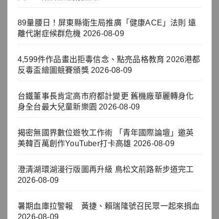
89量腰日！屏東縣衛生局推廣「健康ACE」法則 遠
離代謝症候群危機
2026-08-09
4,599件作品畫出拒毒信念、點亮品格教育 2026港都
反毒盃繪圖競賽頒獎
2026-08-09
台鐵董事長肯定高市府都計變更 舊機廠華麗轉身化
身全台最大兒童新樂園
2026-08-09
揭密無國界數位遊牧工作術 「青年國際論壇」邀英
美韓百萬創作YouTuber打卡高雄
2026-08-09
澄清湖環湖漫行版圖再升級 鳥松文前路新步道完工
2026-08-09
暑期血庫拉警報 黃捷、賴瑞隆號召民眾一起來捐血
2026-08-09