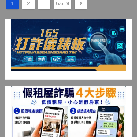
文
1
2
...
6,619
章
分
頁