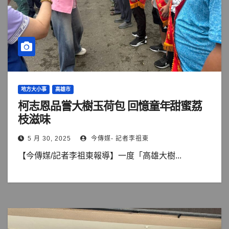
地方大小事
高雄市
柯志恩品嘗大樹玉荷包 回憶童年甜蜜荔
枝滋味
5 月 30, 2025
今傳媒- 記者李祖東
【今傳媒/記者李祖東報導】一度「高雄大樹...