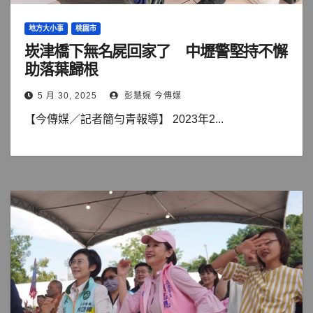
地方大小事
桃園市
崁津橋下無名屍回家了 中壢警堅持不懈
助落葉歸根
5 月 30, 2025
彭慧婉 今傳媒
【今傳媒／記者簡勻青報導】 2023年2...