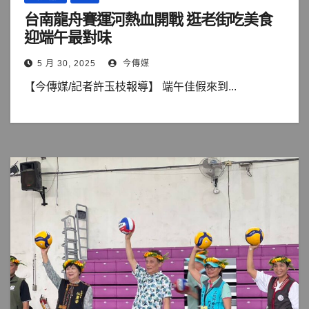
台南龍舟賽運河熱血開戰 逛老街吃美食
迎端午最對味
5 月 30, 2025
今傳媒
【今傳媒/記者許玉枝報導】 端午佳假來到...