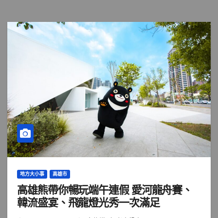
地方大小事
高雄市
高雄熊帶你暢玩端午連假 愛河龍舟賽、
韓流盛宴、飛龍燈光秀一次滿足