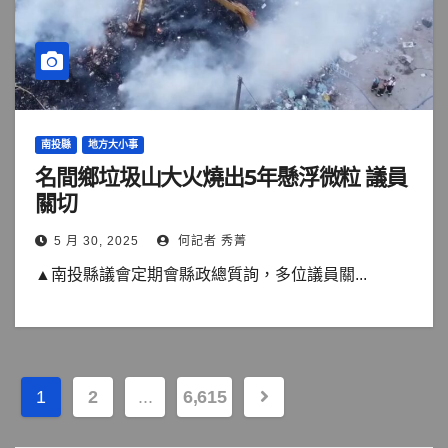
南投縣
地方大小事
名間鄉垃圾山大火燒出5年懸浮微粒 議員
關切
5 月 30, 2025
何記者 秀菁
▲南投縣議會定期會縣政總質詢，多位議員關...
文
1
2
...
6,615
章