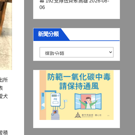
幕 192支隊伍齊聚高雄
2026-08-
06
新聞分類
新
聞
分
類
出所
表
愛犬
警積