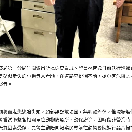
察局第一分局竹園派出所巡佐查貴誠、警員林智逸日前執行巡邏
隻疑似走失的小狗無人看顧，在道路旁徘徊不前，擔心有危險之
察看。
飼養而走失迷途街頭，頸部無配戴項圈，無明顯外傷，惟現場無
警嘗試聯繫各相關單位動物防疫所、動保處等，因時段非營業時
天氣因素受傷，員警主動陪同報案民眾前往動物醫院進行晶片掃