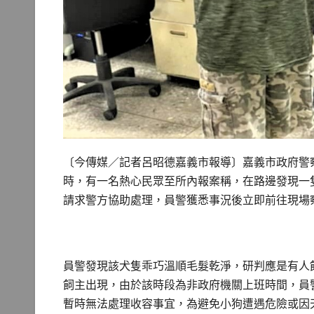
〔今傳媒／記者呂昭德嘉義市報導〕嘉義市政府警
時，有一名熱心民眾至所內報案稱，在路邊發現一
請求警方協助處理，員警獲悉事況後立即前往現場
員警發現該犬隻乖巧溫順毛髮乾淨，研判應是有人
飼主出現，由於該時段為非政府機關上班時間，員
暫時無法處理收容事宜，為避免小狗遭遇危險或因