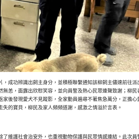
片，成功辨識出飼主身分，並積極聯繫通知該柳飼主儘速前往派
然無恙，面露出欣慰笑容，並向員警及熱心民眾連聲致謝；柳民
返家後發現愛犬不見蹤影，全家動員遍尋不著焦急萬分，正擔心
走失的寶貝，柳民及家人頻頻道謝，感激之情溢於言表。
除了維護社會治安外，也重視動物保護與民眾情感連結。此次員