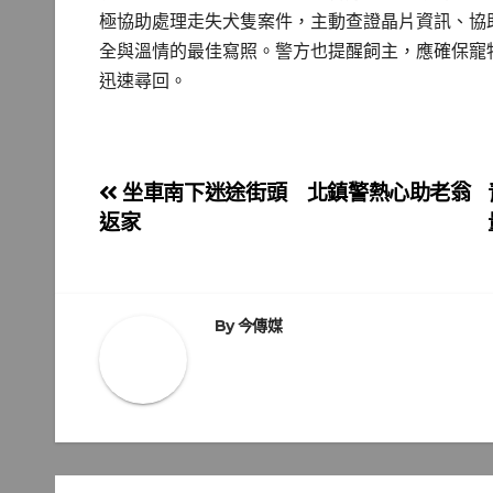
極協助處理走失犬隻案件，主動查證晶片資訊、協
全與溫情的最佳寫照。警方也提醒飼主，應確保寵
迅速尋回。
文
坐車南下迷途街頭 北鎮警熱心助老翁
返家
章
導
覽
By
今傳媒