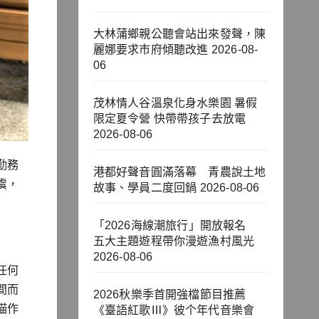
大林蒲鄉親公聽會站出來發聲，陳
麗娜要求市府傾聽改進
2026-08-
06
茂林情人谷溫泉化身水樂園 暑假
限定夏令營 快帶帶孩子去放電
2026-08-06
勤務
港都好聲音圓滿落幕 青農說土地
虞，
故事、學員二度回鍋
2026-08-06
「2026海線潮旅行」開放報名
五大主題遊程帶你漫遊漁村風光
2026-08-06
任何
間而
2026秋樂季首開強檔節目推薦
描作
《臺語紅歌Ⅲ》彼个年代音樂會