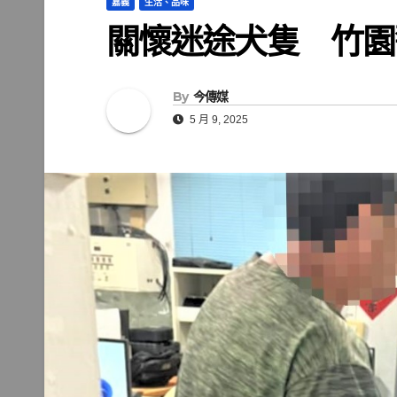
嘉義
生活、品味
關懷迷途犬隻 竹園
By
今傳媒
5 月 9, 2025