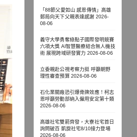
「88節父愛如山 感恩傳情」高雄
郵局向天下父親表達感謝
2026-
08-06
義守大學勇奪綠點子國際發明競賽
六項大獎 AI智慧醫療結合無人機技
術 展現跨域研發實力
2026-08-06
立委親赴公視考察力挺 呼籲朝野
理性審查預算
2026-08-06
石化業關廠恐引爆骨牌效應！柯志
恩呼籲勞動部納入僱用安定第十類
2026-08-06
高雄社宅雙箭齊發，大寮社宅首日
詢問破百 凱旋社宅8/10接力登場
2026-08-06