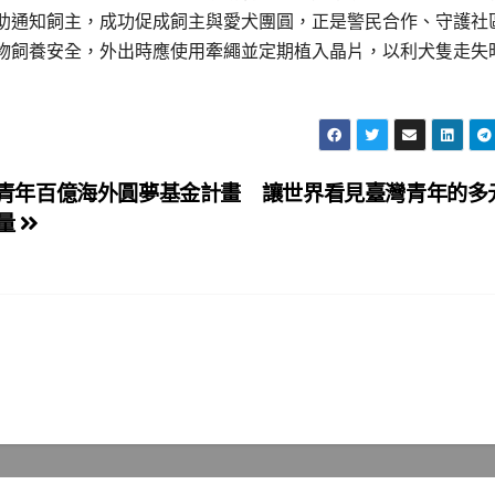
助通知飼主，成功促成飼主與愛犬團圓，正是警民合作、守護社
物飼養安全，外出時應使用牽繩並定期植入晶片，以利犬隻走失
青年百億海外圓夢基金計畫 讓世界看見臺灣青年的多
量