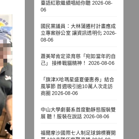
臺語紅歌繼續唱給你聽
2026-08-
06
國民黨議員：大林蒲遷村計畫應成
立專案辦公室 讓資訊透明化
2026-
08-06
蕭美琴肯定梁育慈「宛如當年的自
己」 接棒戰貓精神！
2026-08-06
「旗津X哈瑪星盛夏優惠券」結合
風箏節 首週吸引逾10萬人次走訪
商圈
2026-08-06
中山大學劇藝系首度動靜態服裝雙
展 聽！服裝在說話
2026-08-06
福爾摩沙國際七人制足球錦標賽開