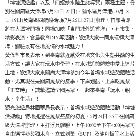
「埤塘漂遊趣」以及「四鯤鯓水陸生態導覽」兩種主題，分
別在關廟區大潭埤(5月24日-25日)、鹽水區月津港(10月18
日-19日)及南區四鯤鯓碼頭(7月26日-27日)辦理，首部曲即
將在大潭埤開場！同場加映「東門城外遊香洋」，有市集、
精彩表演、食農教育DIY等活動，歡迎大家一同來玩轉大潭
埤，體驗最有在地風情的水域魅力！
黃偉哲市長表示，到臺南就近感受在地文化與生態共融的生
活方式，讓大家在玩水中學習，在水域遊憩體驗中愛上這片
土地，歡迎大家來關廟大潭埤參加今年首場水域遊憩體驗活
動，尤其現在是關廟鳳梨的產季，下岸划船，上岸吃鳳梨
「正當時」，誠摯邀請全國民眾，一起來臺南「玩水、親
水、享生活」！
觀光旅遊局林國華局長表示，首場水域遊憩體驗活動「埤塘
漂遊趣」特地挑選在鳳梨盛產的初夏，5月24日-25日在關廟
區大潭埤辦理，主打浮具體驗，上午10:00至下午4:00民眾可
自由選擇參與獨木舟、立式划槳（SUP）及龍舟板等水上活