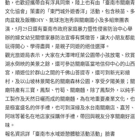
動，也歡迎攜帶自有浮具同樂，陸上也有由「臺南市關廟青
文化協會」策畫的「東門城外遊香洋」活動，包含秧苗、多
肉盆栽及飯糰DIY、氣球泡泡秀與關廟國小及多組樂團表
演，5月25日還有臺南市政府家庭暴力暨性侵害防治中心舉
辦的婦女幼兒關懷家暴防治宣導有獎徵答，讓大小朋友都能
玩得開心、學得盡興，是親子同遊的絕佳選擇。
觀光旅遊局表示，大家在大潭埤旺萊公園帶小孩放電、欣賞
湖水倒映的美景之餘，還可參訪關廟區當地信仰中心的山西
宮，順遊位於群山之間的千佛山菩提寺，還可到新光彩繪
村，及以山坡林景聞名的關廟森林公園，享受夕陽美景；關
廟特產有三寶，鳳梨、竹筍、關廟麵，除了鳳梨外，以純手
工製作及天然日曬而成的關廟麵，為在地重要產業文化，也
是極富盛名的伴手禮，也可到深緣及水台南關廟店、嘉芳、
阿咪等著名在地店家採購伴手禮，帶回與親友分享關廟好滋
味。
報名資訊詳「臺南市水域遊憩體驗活動活動」臉書