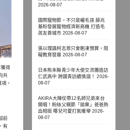
2026-08-07
國際寵物節，不只是曬毛孩 薛兆
基盼發展寵物經濟新商機 打造毛
孩友善城市
2026-08-07
張以理諷柯志恩只會刪凍預算，阻
礙教育發展
2026-08-07
年獲得
日本熊本縣青少年大使交流團造訪
向共
仁武高中 跨國青訪續情誼！
2026-
08-07
獎項，
AKIRA大陣仗帶12名師兄弟來台
開唱！粉絲父親節「拋棄」爸爸熱
血相挺 曝兒可愛打氣暖舉
2026-
08-07
超前
、有