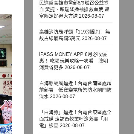
民進黨高雄市黨部8/9號召公益捐
血 黃捷、賴瑞隆挽袖搶救血荒 豐
富限定好禮大方送
2026-08-07
高雄消防局呼籲「119別亂打」無
故占線最高罰5萬元
2026-08-07
iPASS MONEY APP 8月必收優
惠！ 吃喝玩樂攻略一次看 聰明
消費省更多
2026-08-07
白海豚颱風逼近！台電台南區處超
前部署 低窪變電所架防水閘門防
淹水
2026-08-07
「白海豚」逼近！台電台東區處全
面戒備 走訪畜牧業呼籲落實「用
電」檢查
2026-08-07