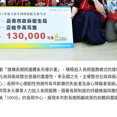
推動「建構長期照護體系先導計畫」，積極投入長照服務模式的建
及社政與衛政整合發展的重要性，率全國之先，主導整合社政與衛
心；長照中心開創性地將所有年齡層的失能者及身心障礙者皆納
師等多元專業人力投入長照服務。隨著長照制度的持續推展與團
稱「100分」的長照中心，展現本市對長期照顧政策的前瞻與實