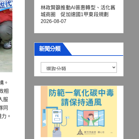
林政賢籲推動AI普惠轉型、活化舊
城商圈 促加速國1甲東段規劃
2026-08-07
新聞分類
新
聞
構。
分
政相
類
入服
隊同
踐力。