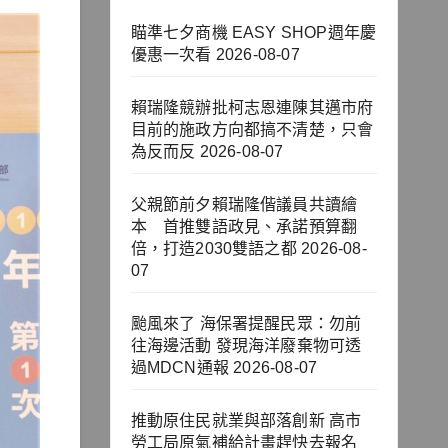
瞄準七夕商機 EASY SHOP週年慶
優惠一次看
2026-08-07
賴瑞隆競辦批柯志恩連陳其邁市府
目前的施政方向都搞不清楚，只會
為反而反
2026-08-07
父親節前夕賴瑞隆偕議員共讀繪
本 首推雙語政見、承諾預算翻
倍，打造2030雙語之都
2026-08-
07
颱風來了 海保署提醒民眾：勿前
往海邊活動 發現海洋廢棄物可透
過MDCN通報
2026-08-07
推動原住民就業與部落創新 高市
勞工局原氣補給計畫趕快去報名