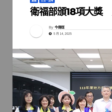
嘉義
生活、品味
衛福部頒18項大獎
By
今傳媒
5 月 14, 2025