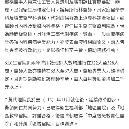
機構醫事人員兼任主管人員遴用及職期調任實施要點」辦
理，呈報衛生局核定任用。議員所指林醫師，具家庭醫學專
科及職業醫學科資格，代謝症候群為上述專科診治項目。魏
醫師具內科及腎臟內科資格，曾任民生醫院醫療副院長，現
為顧問級醫師，具診治三高代謝疾病、貧血、一般血液疾病
等各項內科疾病專業能力，亦發表血液科相關論文，兩人皆
具專業及行政能力，足以擔任科室主管，協助院務推動。
6.民生醫院近兩年聘用護理師人數均維持在322人至328人
間，醫師人數亦維持在65人至67人間，醫療專業人力維持穩
定，且近期勉勵輪班護理師辛勞，每人每月獎勵金增加二千
元以上。
7.黃代理院長於去（113）年11月就任後，延續改革腳步，
帶領同仁共同努力，已取得衛生福利部「地區醫院」及「地
區教學醫院」評鑑合格，後續將朝取得「中度級急救責任醫
院」和升級「區域醫院」目標邁進。