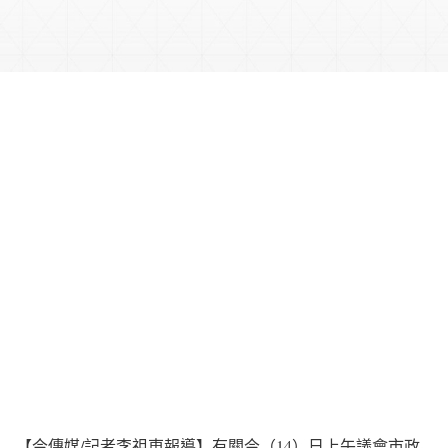
【今傳媒/記者李祖東報導】有關今（14）日上午議會市政