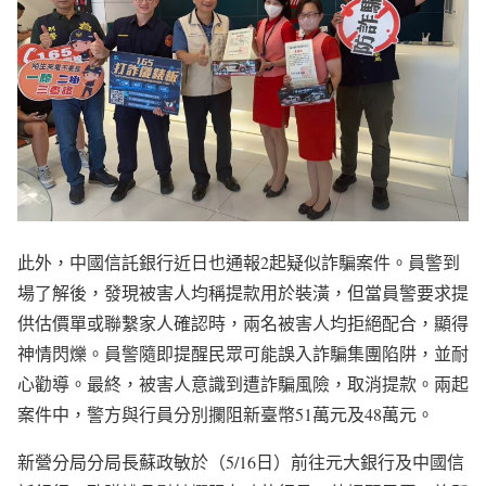
此外，中國信託銀行近日也通報2起疑似詐騙案件。員警到
場了解後，發現被害人均稱提款用於裝潢，但當員警要求提
供估價單或聯繫家人確認時，兩名被害人均拒絕配合，顯得
神情閃爍。員警隨即提醒民眾可能誤入詐騙集團陷阱，並耐
心勸導。最終，被害人意識到遭詐騙風險，取消提款。兩起
案件中，警方與行員分別攔阻新臺幣51萬元及48萬元。
新營分局分局長蘇政敏於（5/16日）前往元大銀行及中國信