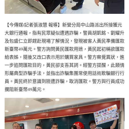
【今傳媒/記者張淑慧 報導】新營分局中山路派出所接獲元
大銀行通報，指有民眾疑似遭遇詐騙，警員胡凱銘、劉耀升
及包盛仁立即趕赴現場了解情況，發現被害人黃民準備匯款
新臺幣49萬元。警方詢問黃民匯款用途，黃民起初稱欲匯款
給表姊，隨後又改口表示用於購買家具。警方察覺異狀，進
一步追問匯款目的，黃民卻支吾其詞。經警方提醒，此類情
形屬典型詐騙手法，並指出詐騙集團常使用話術欺騙銀行行
員。黃民終於意識到險遭詐騙，取消匯款。警方與行員成功
攔阻新臺幣49萬元。