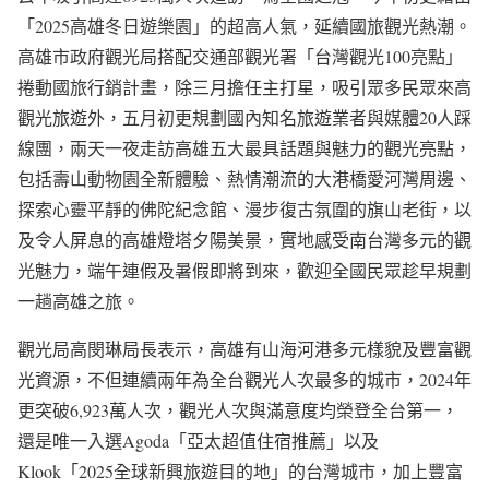
「2025高雄冬日遊樂園」的超高人氣，延續國旅觀光熱潮。
高雄市政府觀光局搭配交通部觀光署「台灣觀光100亮點」
捲動國旅行銷計畫，除三月擔任主打星，吸引眾多民眾來高
觀光旅遊外，五月初更規劃國內知名旅遊業者與媒體20人踩
線團，兩天一夜走訪高雄五大最具話題與魅力的觀光亮點，
包括壽山動物園全新體驗、熱情潮流的大港橋愛河灣周邊、
探索心靈平靜的佛陀紀念館、漫步復古氛圍的旗山老街，以
及令人屏息的高雄燈塔夕陽美景，實地感受南台灣多元的觀
光魅力，端午連假及暑假即將到來，歡迎全國民眾趁早規劃
一趟高雄之旅。
觀光局高閔琳局長表示，高雄有山海河港多元樣貌及豐富觀
光資源，不但連續兩年為全台觀光人次最多的城市，2024年
更突破6,923萬人次，觀光人次與滿意度均榮登全台第一，
還是唯一入選Agoda「亞太超值住宿推薦」以及
Klook「2025全球新興旅遊目的地」的台灣城市，加上豐富