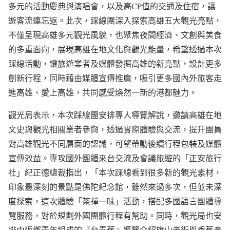
多元的活動慶典與演唱會，以及高CP值的交通及住宿，讓
遊客流連忘返。此次，踩線團深入探索高雄五大觀光亮點，
不僅呈現高雄多元觀光風貌，也聚焦夜間經濟、文創與美食
的多重面向，展現高雄在地文化與觀光能量，希望透過本次
踩線活動，讓旅遊業者及媒體發掘高雄的新亮點，設計更多
創新行程，同時藉由媒體宣傳推廣，吸引更多國內外旅客走
進高雄、愛上高雄，共同感受煥然一新的港都魅力。
觀光局表示，本次踩線團安排專人導覽解說，邀請高雄在地
文史與觀光相關業者參與，透過實際體驗與交流，提升團員
對高雄觀光不同層面的認識，可望帶動後續行程包裝及媒體
宣傳效益。專攻國外團體來台交流及會議旅遊的「正安旅行
社」紀正德總裁指出，「本次踩線看到很多新的觀光素材，
印象最深刻的景點是佛陀紀念館，雖然來過多次，但並未深
度探索，這次體驗「茶禪一味」活動，搭配多國語言團體導
覽服務，對於規劃外國團體行程有幫助。同時，觀光局也安
排由返鄉青年組成的『台青蕉』導覽介紹旗山老街與香蕉產