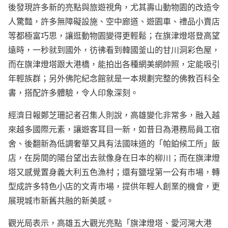
後發現許多新的亮點與旅遊視角，尤其壽山動物園的改造令
人驚豔，許多無障礙設施、空中廊道、遊園車、禮品小賣店
等都極富巧思，讓逛動物園變得更輕鬆；在旗津燈塔登高望
遠時，一秒就到國外，彷彿看到韓國釜山的甘川洞彩色屋，
而在旗津燈塔跟大港橋，能拍出各種網美網帥照，定能吸引
年輕族群；另外佛陀紀念館就是一本規劃完整的佛教百科全
書，搭配許多體驗，令人印象深刻。
經濟日報鄭芝珊記者召集人則說，高雄變化非常多，融入越
來越多國際元素，讓遊客耳目一新，如昔日為港務局員工宿
舍、後翻新為低調奢華又具有法國味道的「帕鉑候工所」飯
店，在房間的陽台望出去就像身在日本的柳川；而在旗津燈
塔又感覺置身義大利五色漁村；還有鹽埕第一公有市場，轉
型成許多特色小店的文青市場，提供年輕人創業的機會，更
展現城市新舊共融的新美感。
觀光局表示，高雄五大觀光亮點「旗津燈塔、愛河灣大港