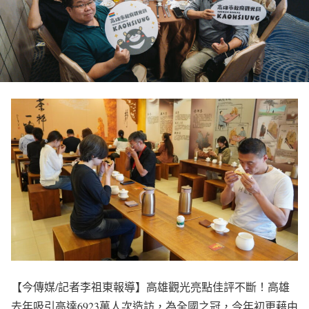
【今傳媒/記者李祖東報導】高雄觀光亮點佳評不斷！高雄
去年吸引高達6923萬人次造訪，為全國之冠，今年初更藉由