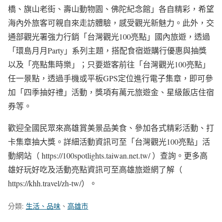
橋、旗山老街、壽山動物園、佛陀紀念館」各自精彩，希望
海內外旅客可親自來走訪體驗，感受觀光新魅力。此外，交
通部觀光署強力行銷「台灣觀光100亮點」國內旅遊，透過
「環島月月Party」系列主題，搭配食宿遊購行優惠與抽獎
以及「亮點集時樂」；只要遊客前往「台灣觀光100亮點」
任一景點，透過手機或平板GPS定位進行電子集章，即可參
加「四季抽好禮」活動，獎項有萬元旅遊金、星級飯店住宿
券等。
歡迎全國民眾來高雄賞美景品美食、參加各式精彩活動、打
卡集章抽大獎。詳細活動資訊可至「台灣觀光100亮點」活
動網站（ https://100spotlights.taiwan.net.tw/ ）查詢。更多高
雄好玩好吃及活動亮點資訊可至高雄旅遊網了解（
https://khh.travel/zh-tw/）。
分類:
生活、品味
、
高雄市