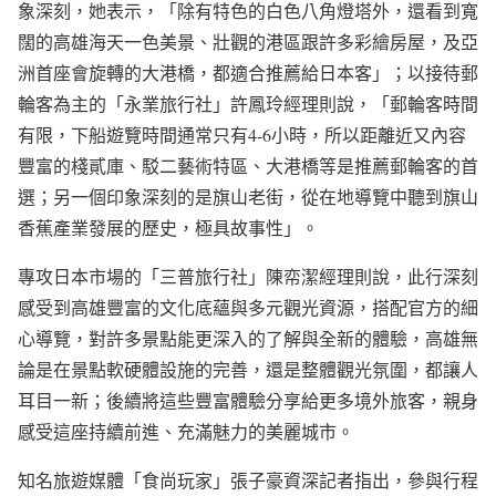
象深刻，她表示，「除有特色的白色八角燈塔外，還看到寬
闊的高雄海天一色美景、壯觀的港區跟許多彩繪房屋，及亞
洲首座會旋轉的大港橋，都適合推薦給日本客」；以接待郵
輪客為主的「永業旅行社」許鳳玲經理則說，「郵輪客時間
有限，下船遊覽時間通常只有4-6小時，所以距離近又內容
豐富的棧貳庫、駁二藝術特區、大港橋等是推薦郵輪客的首
選；另一個印象深刻的是旗山老街，從在地導覽中聽到旗山
香蕉產業發展的歷史，極具故事性」。
專攻日本市場的「三普旅行社」陳帟潔經理則說，此行深刻
感受到高雄豐富的文化底蘊與多元觀光資源，搭配官方的細
心導覽，對許多景點能更深入的了解與全新的體驗，高雄無
論是在景點軟硬體設施的完善，還是整體觀光氛圍，都讓人
耳目一新；後續將這些豐富體驗分享給更多境外旅客，親身
感受這座持續前進、充滿魅力的美麗城市。
知名旅遊媒體「食尚玩家」張子豪資深記者指出，參與行程