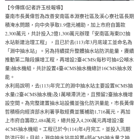
【今傳媒/記者許玉枝報導】
臺南市長黃偉哲為改善安南區本淵寮社區及溪心寮社區長期
積淹水問題，向中央爭取1.9億元補助，加上市府自籌款
2,300萬元，共計投入2億1,300萬元辦理「安南區海東D2抽
水站新建治理工程」，且已於去(113)年3月底竣工並命名為
「淵中抽水站」。另為持續提升整體抽水站防洪能量，賡續
推動第二階段擴增工程，再增設2臺4CMS(每秒可抽4公噸水
量)抽水機組，共計設置4臺4CMS抽水機總計16CMS抽水效
能。
水利局說明，去(113)年完工的淵中抽水站主要設置8CMS抽
水量(2臺4CMS抽水機)及1萬噸滯洪池，且預留2臺抽水機增
設空間。為完整建置抽水站設備並強化防洪量能，市長黃偉
哲積極向經濟部水利署爭取經費並獲補助1,716萬元，再加
上市府自籌款2,484萬元，總共投入4,200萬元再增設2臺
4CMS抽水機組。工程已於今(114)年4月完工，並投入汛期
防洪行列。目前，淵中抽水站共設置4部4CMS抽水量之抽