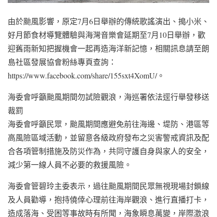
由於颱風影響，原定7月6日舉辦的傳統歌謠演出、搗小米、
好月節食材導覽體驗與海灣音樂會延期至7月10日舉辦，歡
迎舊雨新知把握機會一起再造海洋新記憶，相關訊息請至朗
島社區發展協會粉絲專頁查詢：
https://www.facebook.com/share/155sxt4XomU/。
海委會呼籲颱風期間勿試險觀浪，海巡署依法逕行舉發移送
裁罰
海委會呼籲民眾，颱風期間應避免前往海邊、堤防、港區等
高風險區域活動，並留意各級政府發布之災害警戒資訊及配
合各項管制措施及防災作為，共同守護自身與家人的安全，
減少第一線人員不必要的救援風險。
海委會管碧玲主委表示，過往颱風期間民眾無視現場封鎖線
及人員勸導，抱持僥倖心理前往海岸觀浪、進行直播打卡，
造成落海、受困等事故時有所聞，海象瞬息萬變，岸際激浪