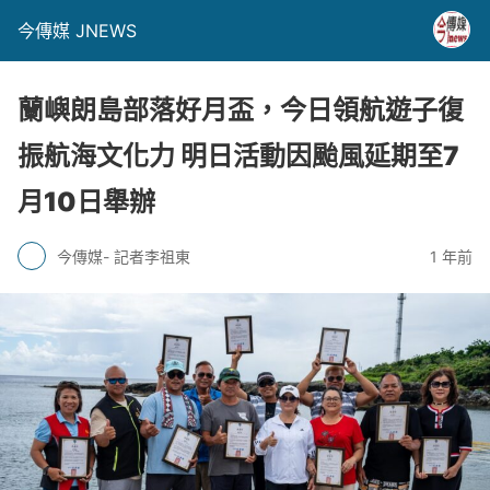
今傳媒 JNEWS
蘭嶼朗島部落好月盃，今日領航遊子復
振航海文化力 明日活動因颱風延期至7
月10日舉辦
今傳媒- 記者李祖東
1 年前