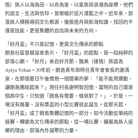
悟）族人以海為田、以舟為家、以星辰與浪潮為座標，他們
的語言、生活與信仰，皆根植於這片湛藍之中。近年來，部
落族人積極尋回文化根源，復振造舟與航海知識，找回的不
僅是技能，更是集體的自信與未來的方向。
「好月盃」不只是記憶，更是文化傳承的節點
朗島社區發展協會表示，「好月盃」的起點，是一段純粹的
部落心願。「好月」來自好月節，雅美（達悟）族語為
Apiya Vehan。30年前，朗島青年與時任青年會會長的謝清
泉，在那個夏日午後懷抱一個簡單的夢：「能不能用運動，
讓朗島團結起來？」現任村長謝明智回憶，當時的自己還是
個高中生，只知道「朗島有需要，做就對了。」。於是，一
場沒有舞臺、沒有獎盃的小型比賽就此誕生。從那天起，
「好月盃」成了朗島集體記憶的一部分。如今活動從單純的
競賽，轉變為文化傳承的節點，從一場比賽，擴展為族人返
鄉的理由、部落內外凝聚的力量。