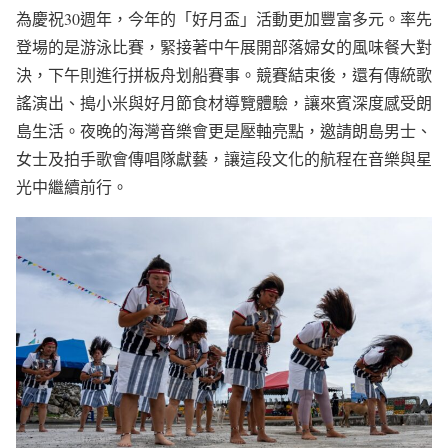
為慶祝30週年，今年的「好月盃」活動更加豐富多元。率先
登場的是游泳比賽，緊接著中午展開部落婦女的風味餐大對
決，下午則進行拼板舟划船賽事。競賽結束後，還有傳統歌
謠演出、搗小米與好月節食材導覽體驗，讓來賓深度感受朗
島生活。夜晚的海灣音樂會更是壓軸亮點，邀請朗島男士、
女士及拍手歌會傳唱隊獻藝，讓這段文化的航程在音樂與星
光中繼續前行。