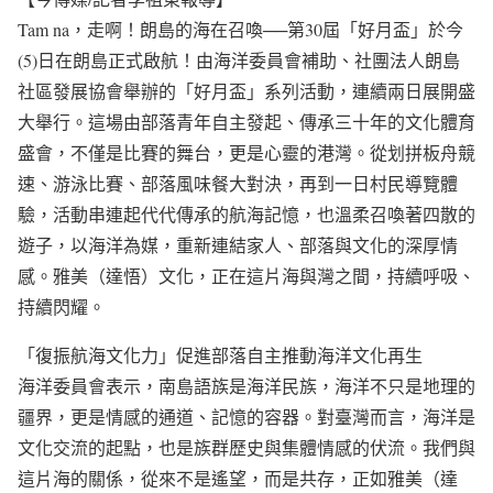
Tam na，走啊！朗島的海在召喚──第30屆「好月盃」於今
(5)日在朗島正式啟航！由海洋委員會補助、社團法人朗島
社區發展協會舉辦的「好月盃」系列活動，連續兩日展開盛
大舉行。這場由部落青年自主發起、傳承三十年的文化體育
盛會，不僅是比賽的舞台，更是心靈的港灣。從划拼板舟競
速、游泳比賽、部落風味餐大對決，再到一日村民導覽體
驗，活動串連起代代傳承的航海記憶，也溫柔召喚著四散的
遊子，以海洋為媒，重新連結家人、部落與文化的深厚情
感。雅美（達悟）文化，正在這片海與灣之間，持續呼吸、
持續閃耀。
「復振航海文化力」促進部落自主推動海洋文化再生
海洋委員會表示，南島語族是海洋民族，海洋不只是地理的
疆界，更是情感的通道、記憶的容器。對臺灣而言，海洋是
文化交流的起點，也是族群歷史與集體情感的伏流。我們與
這片海的關係，從來不是遙望，而是共存，正如雅美（達