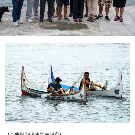
【今傳媒/記者李祖東報導】