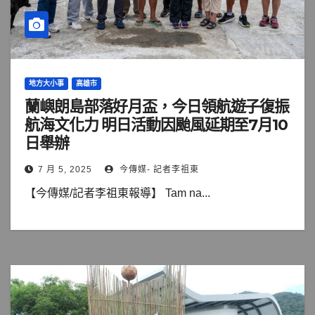
地方大小事
高雄市
蘭嶼朗島部落好月盃，今日領航遊子復振
航海文化力 明日活動因颱風延期至7月10
日舉辦
7 月 5, 2025
今傳媒- 記者李祖東
【今傳媒/記者李祖東報導】 Tam na...