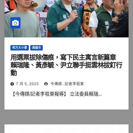
地方大小事
高雄市
用選票拔除傷痕，寫下民主寓言新篇章
賴瑞隆、黃彥毓、尹立聯手挺雲林拔釘行
動
7 月 5, 2025
今傳媒- 記者李祖東
【今傳媒/記者李祖東報導】 立法委員賴瑞...