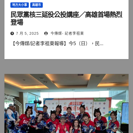
地方大小事
高雄市
民眾黨核三延役公投講座／高雄首場熱烈
登場
7 月 5, 2025
今傳媒- 記者李祖東
【今傳媒/記者李祖東報導】今5（日），民...