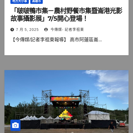
地方大小事
高雄市
「啵啵鴨市集－農村野餐市集暨崙港光影
故事攝影展」7/5開心登場！
7 月 5, 2025
今傳媒- 記者李祖東
【今傳媒/記者李祖東報導】 高市阿蓮區崙...