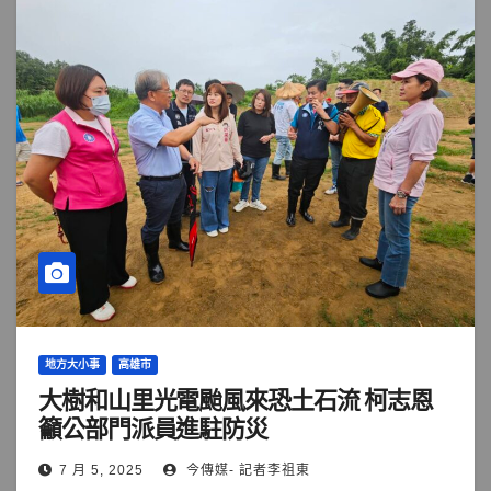
地方大小事
高雄市
大樹和山里光電颱風來恐土石流 柯志恩
籲公部門派員進駐防災
7 月 5, 2025
今傳媒- 記者李祖東