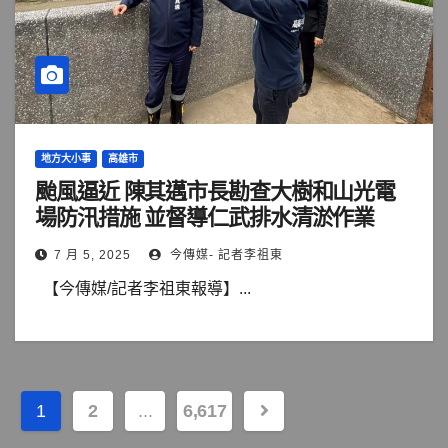
地方大小事
高雄市
颱風逼近 陳其邁市長勘查大樹和山光電
場防汛措施 並督導仁武排水清淤作業
7 月 5, 2025
今傳媒- 記者李祖東
【今傳媒/記者李祖東報導】...
文
1
2
...
6,617