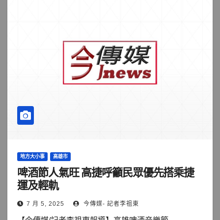
地方大小事
高雄市
啤酒節人氣旺 高捷呼籲民眾優先搭乘捷
運及輕軌
7 月 5, 2025
今傳媒- 記者李祖東