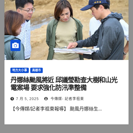
地方大小事
高雄市
丹娜絲颱風將近 邱議瑩勘查大樹和山光
電案場 要求強化防汛準整備
7 月 5, 2025
今傳媒- 記者李祖東
【今傳媒/記者李祖東報導】 颱風丹娜絲生...