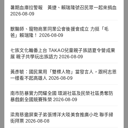
暑期血庫拉警報 黃捷、賴瑞隆號召民眾一起來捐血
2026-08-09
獸醫師、寵物商業同業公會後援會成立 力挺「毛
爸」賴瑞隆！
2026-08-09
七族文化輪番上台 TAKAO兒童親子族語夏令營成果
展 親子共學玩出族語力
2026-08-09
黃彥毓：國民黨用「雙標人物」當發言人，跟柯志恩
一樣看不起高雄人
2026-08-09
南市防暴實力閃耀全國 環湖社區及民榮社區勇奪防
暴戲劇全國競賽殊榮
2026-08-09
梁育慈邀屏東子弟張博洋大啖美食推廣小吃 聯手掃
街拜票
2026-08-08