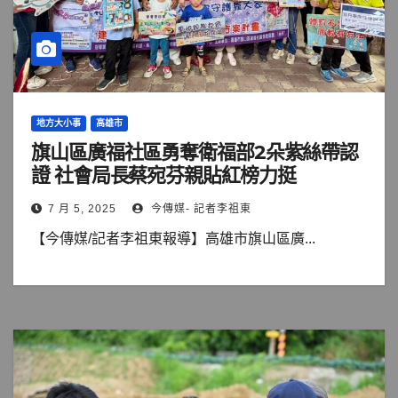
地方大小事
高雄市
旗山區廣福社區勇奪衛福部2朵紫絲帶認
證 社會局長蔡宛芬親貼紅榜力挺
7 月 5, 2025
今傳媒- 記者李祖東
【今傳媒/記者李祖東報導】高雄市旗山區廣...