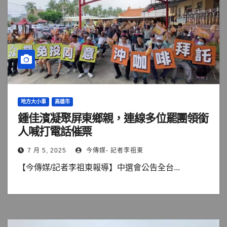
地方大小事
高雄市
鍾佳濱凝聚屏東鄉親，連線多位罷團領銜
人喊打電話催票
7 月 5, 2025
今傳媒- 記者李祖東
【今傳媒/記者李祖東報導】中選會公告全台...