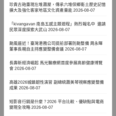
珍貴古砲重現左堆蕭屋，傳承六堆保鄉衛土歷史記憶
擴大及強化客家地區文化資產量能
2026-08-07
「kivangavan 南島五感主題遊程」熱烈報名中 邀請
民眾深度探索大武山
2026-08-07
颱風逼近！臺灣港務公司提前部署防颱整備 周永暉
董事長親自主持應變整備會議
2026-08-07
長壽新經濟崛起 馬光醫療網首度參展高齡健康博覽
會
2026-08-07
高雄2026城鎮韌性演習 副總統蕭美琴視察應變整備
成果
2026-08-07
短影音行銷是什麼？2026 平台比較、優缺點與電商
變現全攻略
2026-08-07