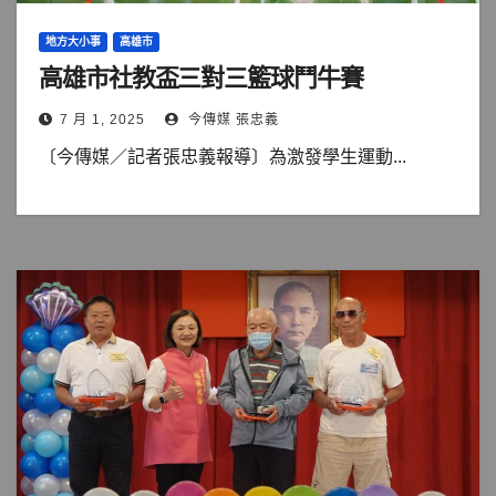
地方大小事
高雄市
高雄市社教盃三對三籃球鬥牛賽
7 月 1, 2025
今傳媒 張忠義
〔今傳媒／記者張忠義報導〕為激發學生運動...