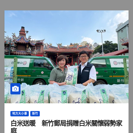
地方大小事
新竹
白米送暖 新竹郵局捐贈白米關懷弱勢家
庭