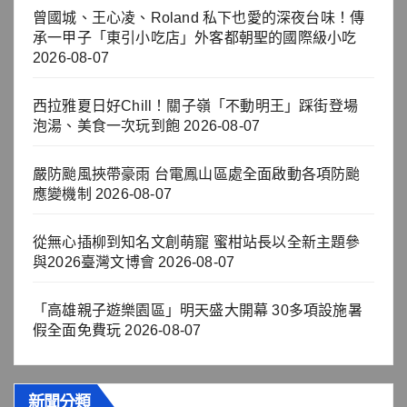
曾國城、王心凌、Roland 私下也愛的深夜台味！傳
承一甲子「東引小吃店」外客都朝聖的國際級小吃
2026-08-07
西拉雅夏日好Chill！關子嶺「不動明王」踩街登場
泡湯、美食一次玩到飽
2026-08-07
嚴防颱風挾帶豪雨 台電鳳山區處全面啟動各項防颱
應變機制
2026-08-07
從無心插柳到知名文創萌寵 蜜柑站長以全新主題參
與2026臺灣文博會
2026-08-07
「高雄親子遊樂園區」明天盛大開幕 30多項設施暑
假全面免費玩
2026-08-07
新聞分類