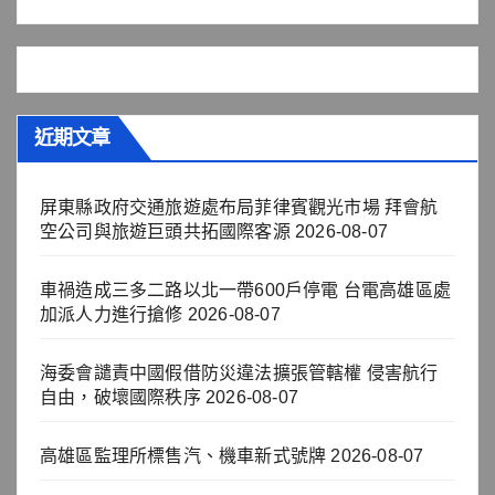
近期文章
屏東縣政府交通旅遊處布局菲律賓觀光市場 拜會航
空公司與旅遊巨頭共拓國際客源
2026-08-07
車禍造成三多二路以北一帶600戶停電 台電高雄區處
加派人力進行搶修
2026-08-07
海委會譴責中國假借防災違法擴張管轄權 侵害航行
自由，破壞國際秩序
2026-08-07
高雄區監理所標售汽、機車新式號牌
2026-08-07