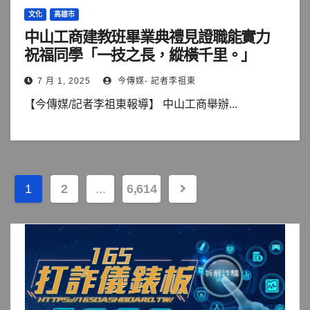
文化
高雄市
中山工商建教班畢業典禮見證職能實力
祝福同學「一技之長，縱橫千里。」
7 月 1, 2025
今傳媒- 記者李祖東
【今傳媒/記者李祖東報導】 中山工商舉辦...
文
1
2
...
6,614
章
分
頁