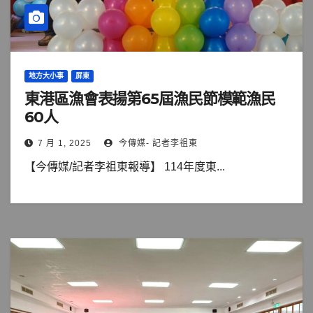
地方大小事
屏東
東港區漁會表揚第65屆漁民節模範漁民
60人
7 月 1, 2025
今傳媒- 記者李祖東
【今傳媒/記者李祖東報導】 114年度東...