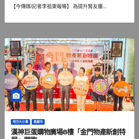
【今傳媒/記者李祖東報導】 為提升腎友瘻...
地方大小事
高雄市
漢神巨蛋購物廣場8樓「金門物產新創特