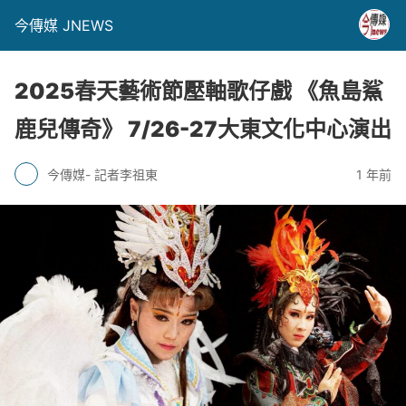
今傳媒 JNEWS
2025春天藝術節壓軸歌仔戲 《魚島鯊
鹿兒傳奇》 7/26-27大東文化中心演出
今傳媒- 記者李祖東
1 年前