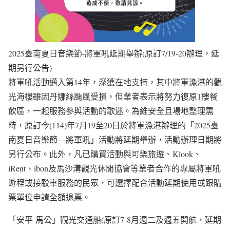
2025臺南夏日音樂節-將軍吼延期舉辦(原訂7/19-20辦理，延
期另行公告)
將軍吼活動邁入第14年，深獲在地支持，其中將軍漁港的觀
光海樓雖因丹娜絲颱風受損，但業者表示將努力復原1樓餐
飲區，一起服務參與活動的歌迷。為維安全且場地整理需
時，原訂今(114)年7月19至20日於將軍漁港辦理的「2025臺
南夏日音樂節—將軍吼」活動將延期舉辦，活動辦理日期將
另行公布。此外，凡已購買活動與可樂旅遊、Klook、
iRent、ibon及馬沙溝觀光休閒協會等業者合作的專屬將軍吼
遊程或接駁車服務的民眾，可選擇配合活動延期使用或跟購
票單位申請全額退票。
「安平-馬公」觀光交通船(原訂7-8月週二及週五開航，延期