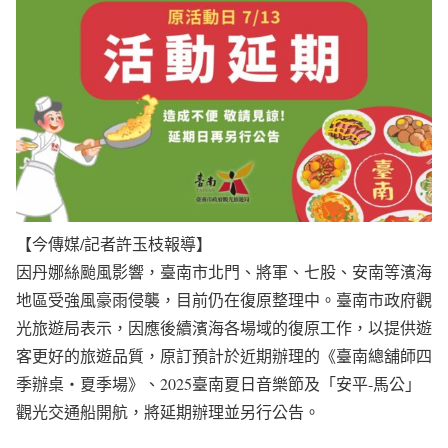
【今傳媒/記者許玉枝報導】
因丹娜絲颱風影響，臺南市北門、將軍、七股、安南等濱海
地區受強風豪雨侵襲，目前仍在復原整理中。臺南市政府觀
光旅遊局表示，因應後續濱海各場域的復原工作，以提供遊
客更好的旅遊品質，原訂預計於近期辦理的《臺南總舖師四
季辦桌‧夏季場》、2025臺南夏日音樂節及「安平-馬公」
觀光交通船開航，將延期辦理並另行公告。