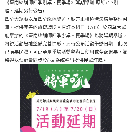
《臺南總舖師四季辦桌‧夏季場》延期舉辦(原訂7/13辦
理，延期另行公告)
四草大眾廟以及四草綠色隧道，廟方正積極清潔環境整理河
道，提供完善的旅遊環境。原訂本週日（7/13）於四草大眾
廟舉辦的《臺南總舖師四季辦桌‧夏季場》也將延期舉辦，
將視活動場地整備完善情形，另行公布活動舉辦日期。此次
已購票民眾，可延至夏季場活動舉辦日使用或全額退票，並
將視退票數量同步於ibon系統釋出提供民眾訂購。