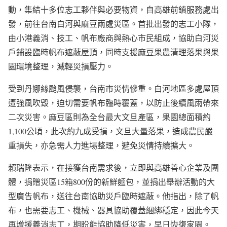
動，集結十多位志工夥伴與必要物資，自高雄前鎮服務處出
發，前往台南白河與麻豆兩處災區。首批出發的志工小隊，
由小港義消、技工、帆布廠商與熱心市民組成，協助白河災
戶鋪設臨時帆布遮蔽屋頂，同時支援麻豆果農清理落果與果
園環境整理，減輕災損壓力。
受到丹娜絲颱風侵襲，台南市災情慘重。白河地區多處屋頂
遭強風吹毀，迫切需要帆布臨時覆蓋，以防止後續風雨帶來
二次災害。麻豆區則為全台最大文旦產區，果園總面積約
1,100公頃，此次約九成受損，文旦大量落果，造成農民嚴
重損失，亦急需人力進場整理，避免災情持續擴大。
賴瑞隆表示，在接獲台南需求後，立即與高雄善心企業及團
體，捐贈災區15箱800份的新鮮麵包，並捐出舉辦活動的大
型廣告帆布，送往台南協助災戶臨時遮蔽。他指出，除了帆
布，也需要志工、機械、器具協助覆蓋綑綁穩定，因此今天
再增援義消志工，期盼能協助降低災害，早日恢復家園。