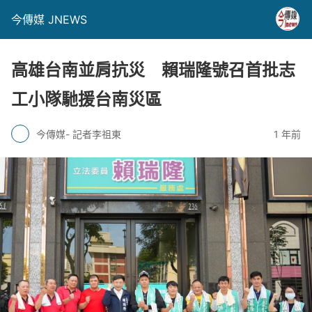
今傳媒 JNEWS
高雄台南並肩抗災 賴瑞隆號召首批志
工小隊馳援台南災區
今傳媒- 記者李祖東
1 年前