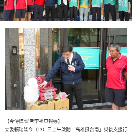
【今傳媒/記者李祖東報導】
立委賴瑞隆今（13）日上午啟動「高雄挺台南」災後支援行