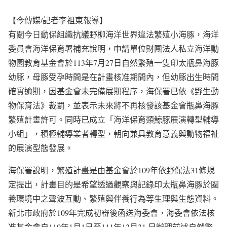
【今傳媒/記者李祖東報導】
有關今日動保組織抗議野柳海洋世界違法繁殖小海豚，海洋
委員會海洋保育署補充說明，申請單位財團法人私立海洋動
物園教育基金會於113年7月27日自然繁殖一隻印太瓶鼻海豚
幼豚，母豚受孕時間是在計畫核准期間內，但幼豚出生時間
確實逾期，因基金會未完備展期程序，海保署已依《野生動
物保育法》裁罰，並表示未來將不再核發該基金會瓶鼻海豚
繁殖計畫許可。同時已成立「海洋保育類鯨豚展演轉型輔導
小組」，積極輔導業者轉型，朝向兼具教育意義與動物福祉
的展演型態發展。
海保署說明，繁殖計畫是由基金會於109年依野保法31條規
定提出，計畫目的是希望透過觀察與記錄印太瓶鼻海豚於圈
養環境中之聲波互動、繁殖與伴養行為等生理與生態資料。
新北市政府於109年完成初審後函送海委會，海委會依法核
准基金會自110年1月1日至111年12月31 日辦理前述自然繁