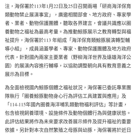
注，海保署於113年1月22日及25日召開兩場「研商海洋保育
類動物禁止展演事宜」，廣邀相關部會、地方政府、專家學
者、業者、動物保護團體，聽取各界建言，會議共識應以圈
養動物之福祉為最高考量。為推動鯨豚展示之教育轉型與福
祉提升，海保署於113 年組成「海洋保育類鯨豚展演轉型輔
導小組」，成員涵蓋學者、專家、動物保護團體及地方政府
代表，針對國內兩家主要業者（野柳海洋世界及遠雄海洋公
園）的展演內容進行輔導，以協助調整朝向具有教育意義之
展示為目標。
為全面檢視國內鯨豚個體之福祉狀況，海保署已委託專業團
隊執行「圈養鯨豚動物身心行為評估工具建置與應用」及
「114-115年國內圈養海洋哺乳類動物福利評估」等計畫，
包含檢視飼養環境、設施條件及動物個體行為與健康狀態。
此評估結果將作為未來要求改善展示條件及提升福祉的重要
依據。另針對本次自然繁殖之母豚與幼豚，海保署將於近日