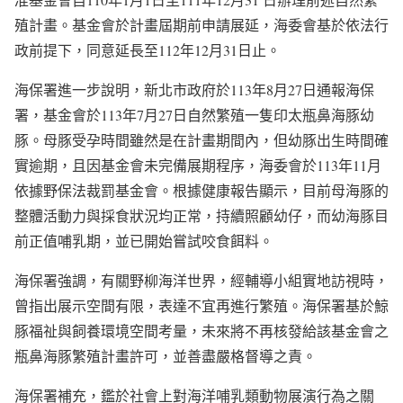
殖計畫。基金會於計畫屆期前申請展延，海委會基於依法行
政前提下，同意延長至112年12月31日止。
海保署進一步說明，新北市政府於113年8月27日通報海保
署，基金會於113年7月27日自然繁殖一隻印太瓶鼻海豚幼
豚。母豚受孕時間雖然是在計畫期間內，但幼豚出生時間確
實逾期，且因基金會未完備展期程序，海委會於113年11月
依據野保法裁罰基金會。根據健康報告顯示，目前母海豚的
整體活動力與採食狀況均正常，持續照顧幼仔，而幼海豚目
前正值哺乳期，並已開始嘗試咬食餌料。
海保署強調，有關野柳海洋世界，經輔導小組實地訪視時，
曾指出展示空間有限，表達不宜再進行繁殖。海保署基於鯨
豚福祉與飼養環境空間考量，未來將不再核發給該基金會之
瓶鼻海豚繁殖計畫許可，並善盡嚴格督導之責。
海保署補充，鑑於社會上對海洋哺乳類動物展演行為之關