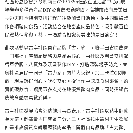
社區發展協會於今明兩日(7/19-7/20)在該社區活動中心前廣
場舉辦多種畜產品DIY及食農教育體驗，高雄市政府農業局
長姚志旺也特別安排行程前往參加當日活動，並共同體驗製
作各項豬肉食品，活動結合在地畜產肉品特色，吸引數百位
民眾熱情參與，共享一場結合知識與美味的夏日盛宴！
此次活動以古亭社區自有品牌「古力豬」，聯手田寮區農會
「田那提」產銷履歷豬肉產品為核心，由社區及農會安排灌
香草香腸、八寶丸及漢堡製作DIY，打造溫馨親子時光，並
與社區居民一同煮「古力豬」肉片大火鍋，加上卡拉OK聯
歡，現場玩得開心、吃得安心。從實作中認識食材來源，落
實低碳飲食，讓民眾多支持在地優質豬肉產品，同時透過食
農教育體驗寓教於樂。
古亭社區發展協會鄭瑞維理事長表示，古亭社區以豬隻飼養
為大宗，飼養量占田寮區三分之二，社區藉由農村再生發展
計畫推廣優質產銷履歷豬肉產品，開發自有品牌「古力豬」