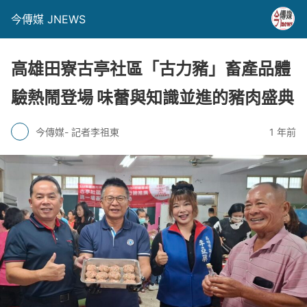
今傳媒 JNEWS
高雄田寮古亭社區「古力豬」畜產品體
驗熱鬧登場 味蕾與知識並進的豬肉盛典
今傳媒- 記者李祖東
1 年前