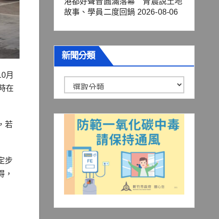
港都好聲音圓滿落幕 青農說土地
故事、學員二度回鍋
2026-08-06
新聞分類
0月
新
時在
聞
分
，若
類
定步
得，