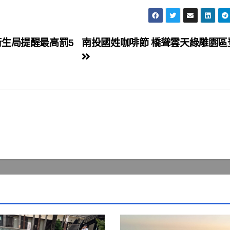
衛生局提醒最高罰5
南投國姓咖啡節 橋聳雲天綠雕園區