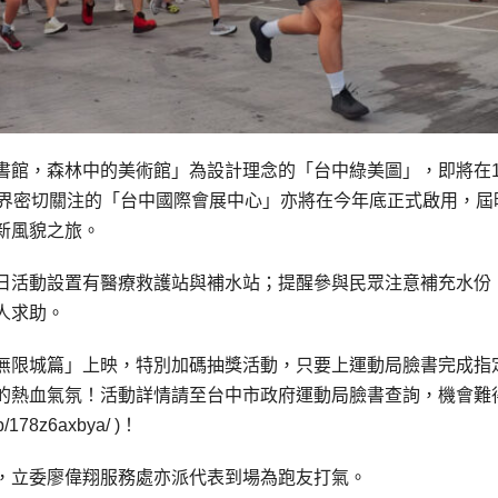
書館，森林中的美術館」為設計理念的「台中綠美圖」，即將在1
業界密切關注的「台中國際會展中心」亦將在今年底正式啟用，屆
新風貌之旅。
日活動設置有醫療救護站與補水站；提醒參與民眾注意補充水份
人求助。
無限城篇」上映，特別加碼抽獎活動，只要上運動局臉書完成指
的熱血氣氛！活動詳情請至台中市政府運動局臉書查詢，機會難
/178z6axbya/ )！
，立委廖偉翔服務處亦派代表到場為跑友打氣。