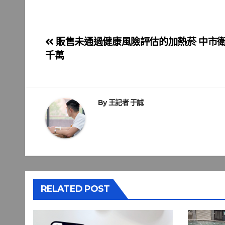
文
販售未通過健康風險評估的加熱菸 中市
千萬
章
導
覽
By
王記者 于誠
RELATED POST