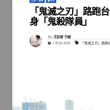
生活、品味
臺中市
「鬼滅之刃」路跑台
身「鬼殺隊員」
By
王記者 于誠
「鬼滅之刃」路跑
7 月 20, 2025