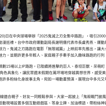
0)日在中央球場舉辦「2025鬼滅之刃全集中路跑」，吸引200
動漫巡禮。台中市政府運動副局長謝明儒代表市長盧秀燕、運動
餘力，鬼滅之刃路跑在電影「無限城篇」上映前率先推出，讓大
魅力，並期許更多年輕人、家庭親子手牽手加入趣味路跑的行列
劃15場以上IP路跑，已陸續將進擊的巨人、泰坦巨獸、呆萌町
氣IP角色具象化，讓民眾週末假期在萬坪場地穿越異想世界，感受
跑許多粉絲化身故事主角，宛如一場動畫預演，展現台中多元又
路線適合親子、好友一同輕鬆參與，大家一起披上「鬼殺戰鬥披
活動現場設置多個互動遊戲區、等身立牌、加油標語，帶粉絲神