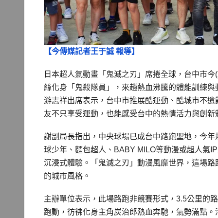
【今傳媒記者王于誠 報導】
日本超人氣動畫「鬼滅之刃」席捲全球，台中市今(2
絲化身「鬼殺隊員」，來趟熱血沸騰的體能訓練與
游志祥出席表示，台中市推展酷運動、酷城市不遺
友不只享受運動，也能感受台中的熱情活力與創新
謝副局長指出，中央球場已成台中路跑聖地，今年規
球少年、麵包超人、BABY MILO等動漫或超人
沉浸式體驗。「鬼滅之刃」動漫風靡世界，這場路
的城市風格。
主辦單位表示，此場路跑非競賽形式，3.5公里的
跑動，彷彿化身主角炭治郎熱血奔馳，氣勢滿點。