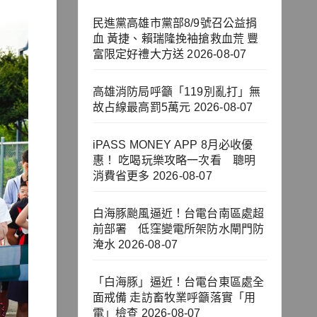
民進黨高雄市黨部8/9號召公益捐
血 黃捷、賴瑞隆挽袖搶救血荒 豐
富限定好禮大方送
2026-08-07
高雄消防局呼籲「119別亂打」無
故占線最高罰5萬元
2026-08-07
iPASS MONEY APP 8月必收優
惠！ 吃喝玩樂攻略一次看 聰明
消費省更多
2026-08-07
白海豚颱風逼近！台電台南區處超
前部署 低窪變電所架防水閘門防
淹水
2026-08-07
「白海豚」逼近！台電台東區處全
面戒備 走訪畜牧業呼籲落實「用
電」檢查
2026-08-07