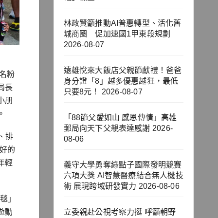
林政賢籲推動AI普惠轉型、活化舊
城商圈 促加速國1甲東段規劃
2026-08-07
遠雄悅來大飯店父親節獻禮！爸爸
0名粉
身分證「8」越多優惠越狂，最低
局長
只要8元！
2026-08-07
小朋
。
「88節父愛如山 感恩傳情」高雄
郵局向天下父親表達感謝
2026-
、排
08-06
美好的
年輕
義守大學勇奪綠點子國際發明競賽
六項大獎 AI智慧醫療結合無人機技
術 展現跨域研發實力
2026-08-06
風毯」
遊動
立委親赴公視考察力挺 呼籲朝野