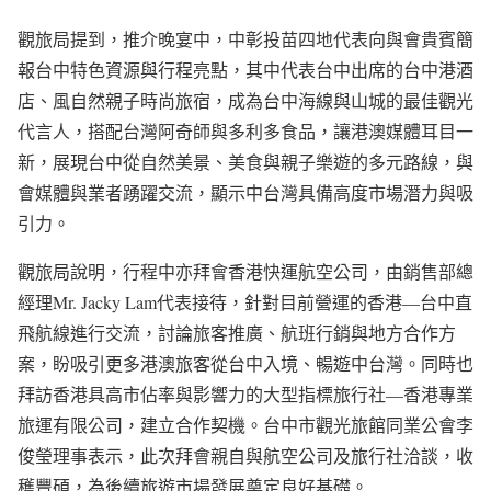
觀旅局提到，推介晚宴中，中彰投苗四地代表向與會貴賓簡
報台中特色資源與行程亮點，其中代表台中出席的台中港酒
店、風自然親子時尚旅宿，成為台中海線與山城的最佳觀光
代言人，搭配台灣阿奇師與多利多食品，讓港澳媒體耳目一
新，展現台中從自然美景、美食與親子樂遊的多元路線，與
會媒體與業者踴躍交流，顯示中台灣具備高度市場潛力與吸
引力。
觀旅局說明，行程中亦拜會香港快運航空公司，由銷售部總
經理Mr. Jacky Lam代表接待，針對目前營運的香港—台中直
飛航線進行交流，討論旅客推廣、航班行銷與地方合作方
案，盼吸引更多港澳旅客從台中入境、暢遊中台灣。同時也
拜訪香港具高市佔率與影響力的大型指標旅行社—香港專業
旅運有限公司，建立合作契機。台中市觀光旅館同業公會李
俊瑩理事表示，此次拜會親自與航空公司及旅行社洽談，收
穫豐碩，為後續旅遊市場發展奠定良好基礎。