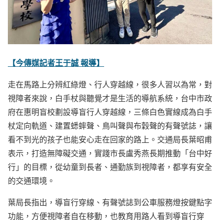
【今傳媒記者王于誠 報導】
走在馬路上分辨紅綠燈、行人穿越線，很多人習以為常，對
視障者來說，白手杖與聽覺才是生活的導航系統，台中市政
府在惠明盲校劃設導盲行人穿越線，三條白色實線成為白手
杖定向軌道、建置蟋蟀聲、鳥叫聲與布穀聲的有聲號誌，讓
看不到光的孩子也能安心走在回家的路上。交通局長葉昭甫
表示，打造無障礙交通，實踐市長盧秀燕長期推動「台中好
行」的目標，從幼童到長者、通勤族到視障者，都享有安全
的交通環境。
葉局長指出，導盲行穿線、有聲號誌到公車服務燈按鍵點字
功能，方便視障者自在移動，也教育用路人看到導盲行穿