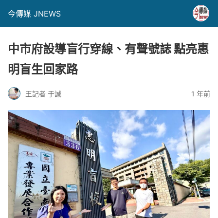
今傳媒 JNEWS
中市府設導盲行穿線、有聲號誌 點亮惠
明盲生回家路
王記者 于誠
1 年前