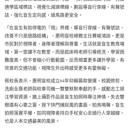
通學區域標誌、視覺化減速標線，劃設導盲行穿線、有聲號
誌，強化盲生定向感，過馬路更安全。
「在盲生有如停電的『視』界裡，導盲行穿線、有聲號誌，
改善不只是道路結構」，惠明盲校總務主任費峻鴻說，更是
市民對於視障者、身障者理解與尊重，生活就是盲生教育場
域，第一堂課不在教室，而是起床時老師引導梳洗，學習困
難度高，但不會縮小行動範圍，反而規畫更多課外學習，有
完善的交通功能，視障生外出時感受更多有愛無礙。
蔡校長表示，惠明盲校成立64年仰賴募款營運，校園修剪、
洗廁全靠老師與校車司機一雙雙默默奉獻的手，感動志工挹
注學習資源，牆上攝影作品是盲生拍照時專注神情，失去雙
眼還有心靈之窗，按下快門捕捉風的畫面、拍鳥鳴聲，盲生
拍照落實平權，如同視障者持白手杖安心走過行人穿越線，
也是人本交通最美的風景。