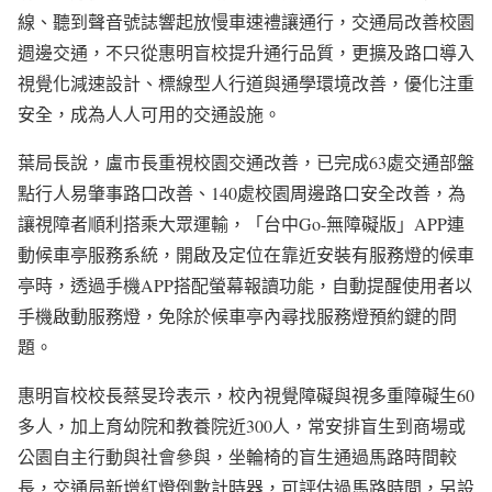
線、聽到聲音號誌響起放慢車速禮讓通行，交通局改善校園
週邊交通，不只從惠明盲校提升通行品質，更擴及路口導入
視覺化減速設計、標線型人行道與通學環境改善，優化注重
安全，成為人人可用的交通設施。
葉局長說，盧市長重視校園交通改善，已完成63處交通部盤
點行人易肇事路口改善、140處校園周邊路口安全改善，為
讓視障者順利搭乘大眾運輸，「台中Go-無障礙版」APP連
動候車亭服務系統，開啟及定位在靠近安裝有服務燈的候車
亭時，透過手機APP搭配螢幕報讀功能，自動提醒使用者以
手機啟動服務燈，免除於候車亭內尋找服務燈預約鍵的問
題。
惠明盲校校長蔡旻玲表示，校內視覺障礙與視多重障礙生60
多人，加上育幼院和教養院近300人，常安排盲生到商場或
公園自主行動與社會參與，坐輪椅的盲生通過馬路時間較
長，交通局新增紅燈倒數計時器，可評估過馬路時間，另設