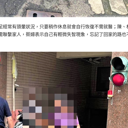
足經常有頭暈狀況，只要稍作休息就會自行恢復不需就醫；陳、
需聯繫家人，蔡婦表示自己有輕微失智現象，忘記了回家的路也