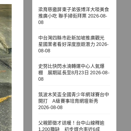
梁育慈邀屏東子弟張博洋大啖美食
推廣小吃 聯手掃街拜票
2026-08-
08
中台灣四縣市赴新加坡推廣觀光
星國業者看好深度旅遊潛力
2026-
08-08
史努比快閃水湳轉運中心人氣爆
棚 展期延長至8月23日
2026-08-
08
筑波木笑盃全國青少年網球賽台中
開打 A級賽事培育網壇新秀
2026-08-08
父親節徵才送暖！台中山線釋逾
1,200職缺 初步媒合率近6成