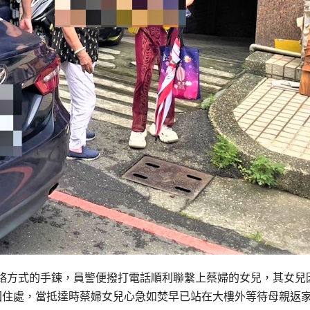
絡方式的手鍊，員警便撥打電話順利聯繫上蔡婦的女兒，其女兒
回住處，當抵達時蔡婦女兒心急如焚早已站在大樓外等待母親返