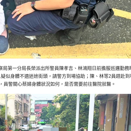
察局第一分局長榮派出所警員陳孝吉、林鴻翔日前擔服巡邏勤務
人疑似身體不適迷途街頭，請警方到場協助；陳、林等2員趕赴到
息，員警關心蔡婦身體狀況如何，是否需要前往醫院就醫。