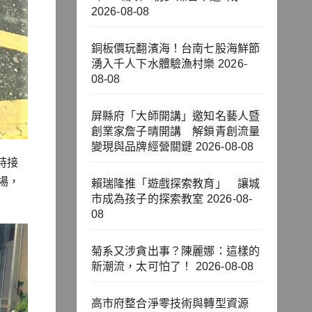
2026-08-08
銅板價玩翻濱海！台南七股海鮮節
湧入千人下水體驗漁村樂
2026-
08-08
屏縣府「大師開講」邀知名藝人暨
創業家詹子晴開講 解鎖青創流量
變現與品牌經營關鍵
2026-08-08
時接
場，
賴瑞隆推「遊戲探索教育」 讓城
市成為孩子的探索教室
2026-08-
08
菊系又涉貪出事？陳麗娜：這樣的
新潮流，太可怕了！
2026-08-08
高市府整合淨零技術與轉型資源