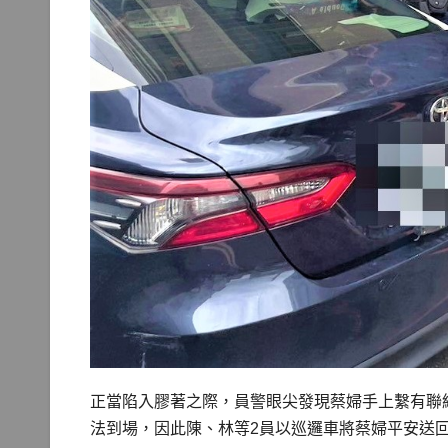
正當陷入膠著之際，員警眼尖發現蔡婦手上繫有聯
法到場，因此陳、林等2員以巡邏車將蔡婦平安送