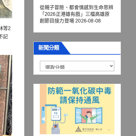
從親子冒險、都會情感到生命思辨
「2026正港雄有戲」三檔高雄原
創節目接力登場
2026-08-08
林等2
不記
新聞分類
新
聞
分
類