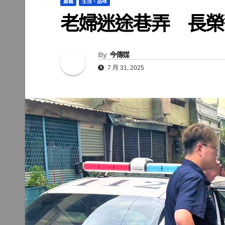
嘉義
生活、品味
老婦迷途巷弄 長榮
By
今傳媒
7 月 31, 2025