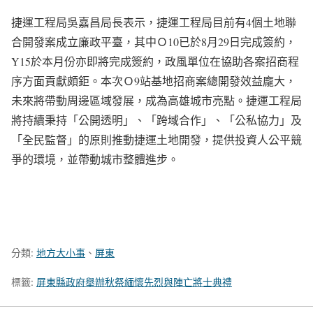
捷運工程局吳嘉昌局長表示，捷運工程局目前有4個土地聯
合開發案成立廉政平臺，其中Ｏ10已於8月29日完成簽約，
Y15於本月份亦即將完成簽約，政風單位在協助各案招商程
序方面貢獻頗鉅。本次Ｏ9站基地招商案總開發效益龐大，
未來將帶動周邊區域發展，成為高雄城市亮點。捷運工程局
將持續秉持「公開透明」、「跨域合作」、「公私協力」及
「全民監督」的原則推動捷運土地開發，提供投資人公平競
爭的環境，並帶動城市整體進步。
分類:
地方大小事
、
屏東
標籤:
屏東縣政府舉辦秋祭緬懷先烈與陣亡將士典禮