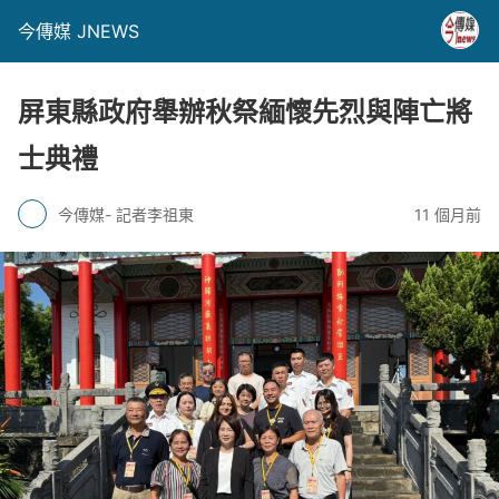
今傳媒 JNEWS
屏東縣政府舉辦秋祭緬懷先烈與陣亡將
士典禮
今傳媒- 記者李祖東
11 個月前