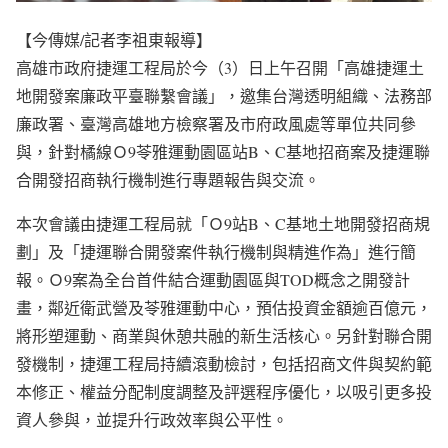
【今傳媒/記者李祖東報導】
高雄市政府捷運工程局於今（3）日上午召開「高雄捷運土
地開發案廉政平臺聯繫會議」，邀集台灣透明組織、法務部
廉政署、臺灣高雄地方檢察署及市府政風處等單位共同參
與，針對橘線Ｏ9苓雅運動園區站B、C基地招商案及捷運聯
合開發招商執行機制進行專題報告與交流。
本次會議由捷運工程局就「Ｏ9站B、C基地土地開發招商規
劃」及「捷運聯合開發案件執行機制與精進作為」進行簡
報。Ｏ9案為全台首件結合運動園區與TOD概念之開發計
畫，鄰近衛武營及苓雅運動中心，預估投資金額逾百億元，
將形塑運動、商業與休憩共融的新生活核心。另針對聯合開
發機制，捷運工程局持續滾動檢討，包括招商文件與契約範
本修正、權益分配制度調整及評選程序優化，以吸引更多投
資人參與，並提升行政效率與公平性。