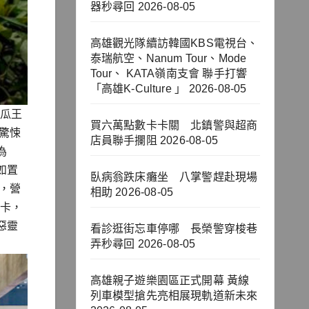
器秒尋回
2026-08-05
高雄觀光隊續訪韓國KBS電視台、
泰瑞航空、Nanum Tour、Mode
Tour、 KATA嶺南支會 聯手打響
「高雄K-Culture 」
2026-08-05
南瓜王
買六萬點數卡卡關 北鎮警與超商
驚悚
店員聯手攔阻
2026-08-05
為
如置
臥病翁跌床癱坐 八掌警趕赴現場
，營
相助
2026-08-05
打卡，
惡靈
看診逛街忘車停哪 長榮警穿梭巷
弄秒尋回
2026-08-05
高雄親子遊樂園區正式開幕 黃線
列車模型搶先亮相展現軌道新未來