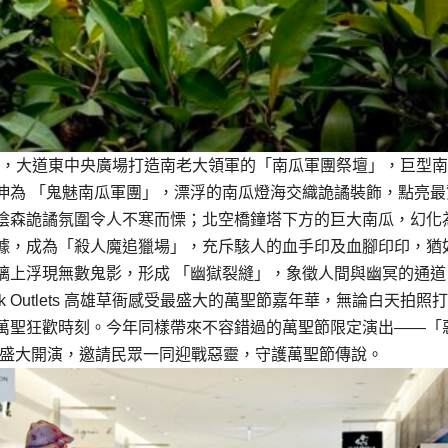
擴大陳列規模，大道東中央廣場打造南老大領軍的「南瓜軍團祭壇」，巨型
伸為 「鬼魅南瓜軍團」，漂浮的南瓜燈海交織詭譎裝飾，點亮最
陰森詭譎氛圍令人不寒而慄；北空橋鐘塔下方的巨大南瓜，幻化
據，成為「殺人魔追獵場」，充斥駭人的血手印及血腳印印，猶
璃上浮現無數鬼影，形成 「幽獄裂縫」，象徵人間與幽冥的通道
k Outlets 高雄草衙感受最盛大的萬聖節嘉年華，無論白天拍照
萬聖狂歡時刻。今年同樣帶來不容錯過的萬聖節限定演出——「
8:30盛大開演，邀請民眾一同迎戰惡靈，守護萬聖節傳說。