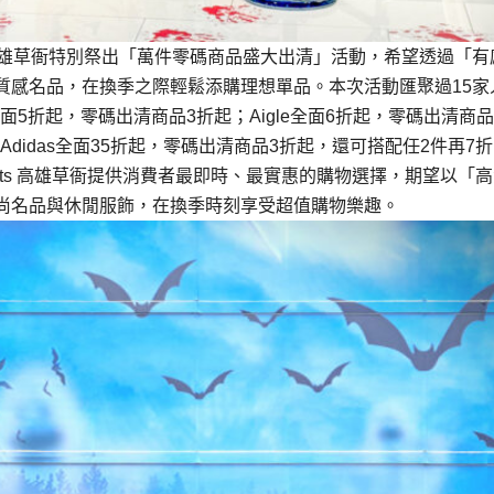
ets 高雄草衙特別祭出「萬件零碼商品盛大出清」活動，希望透過「
質感名品，在換季之際輕鬆添購理想單品。本次活動匯聚過15家
n，全面5折起，零碼出清商品3折起；Aigle全面6折起，零碼出清商品
起；Adidas全面35折起，零碼出清商品3折起，還可搭配任2件再7
utlets 高雄草衙提供消費者最即時、最實惠的購物選擇，期望以「
尚名品與休閒服飾，在換季時刻享受超值購物樂趣。