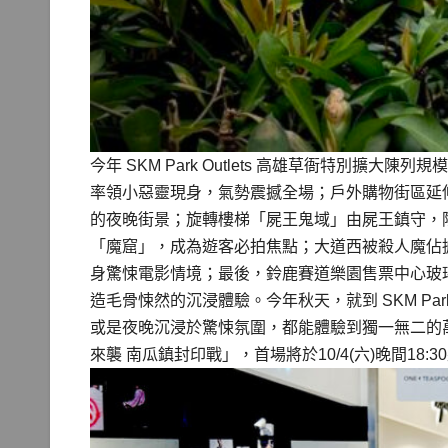
今年 SKM Park Outlets 高雄草衙特別
率領小惡靈現身，氣勢震撼全場；戶外購物街區延
的夜晚街景；旋轉樓梯「屍王鬼域」由屍王鎮守，
「魔窟」，成為遊客必拍焦點；大道西被殺人魔佔
身驚悚電影情境；最後，鈴鹿賽道樂園售票中心玻
造毛骨悚然的沉浸體驗。今年秋天，就到 SKM Par
或是夜晚沉浸於驚悚氛圍，都能體驗到獨一無二的
來襲 南瓜鎮封印戰」，首場將於10/4(六)晚間1