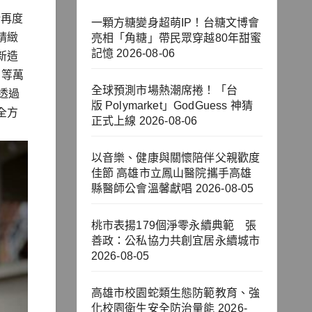
衙再度
一顆方糖變身超萌IP！台糖文博會
精緻
亮相「角糖」帶民眾穿越80年甜蜜
記憶
2026-08-06
新造
」等萬
全球預測市場熱潮席捲！「台
衙透過
版 Polymarket」GodGuess 神猜
全方
正式上線
2026-08-06
以音樂、健康與關懷陪伴父親歡度
佳節 高雄市立鳳山醫院攜手高雄
縣醫師公會溫馨獻唱
2026-08-05
桃市表揚179個淨零永續典範 張
善政：公私協力共創宜居永續城市
2026-08-05
高雄市校園蛇類生態防範教育、強
化校園衛生安全防治量能
2026-