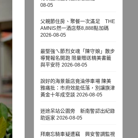
08-05
父親節住房、聚餐一次滿足 THE
AMNIS然一酒店祭8,888點加碼
2026-08-05
最堅強ㄟ節烈女魂「陳守娘」散步
導覽報名開跑 限量贈送精美書籤
與平安符
2026-08-05
說好的海景飯店竟淪停車場 陳美
雅痛批：市府效能低落，別讓旗津
黃金十年成空談
2026-08-05
迷途呆站公園旁 新南警認出紀錄
助返家
2026-08-05
拜廟忘騎車疑遭竊 興安警調監視