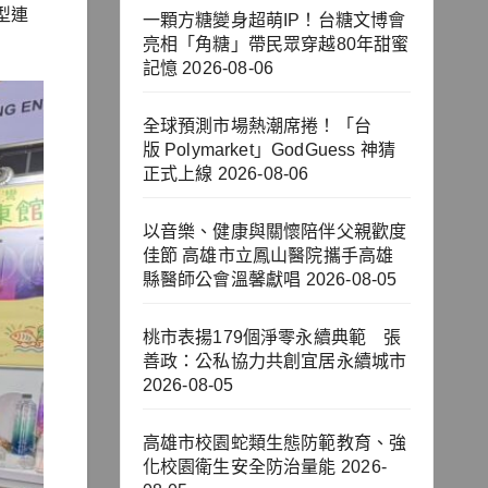
型連
一顆方糖變身超萌IP！台糖文博會
亮相「角糖」帶民眾穿越80年甜蜜
記憶
2026-08-06
全球預測市場熱潮席捲！「台
版 Polymarket」GodGuess 神猜
正式上線
2026-08-06
以音樂、健康與關懷陪伴父親歡度
佳節 高雄市立鳳山醫院攜手高雄
縣醫師公會溫馨獻唱
2026-08-05
桃市表揚179個淨零永續典範 張
善政：公私協力共創宜居永續城市
2026-08-05
高雄市校園蛇類生態防範教育、強
化校園衛生安全防治量能
2026-