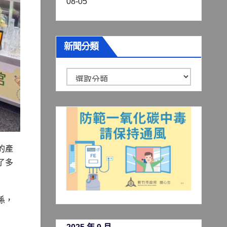
08-05
新聞分類
新
聞
分
類
的產
了多
係，