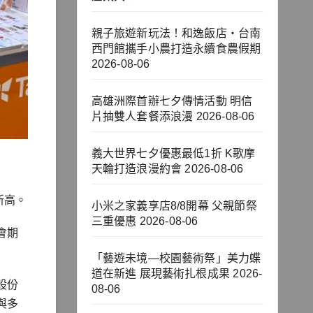
親子旅遊新玩法！和逸飯店‧台南
西門館攜手小農打造永續食農假期
2026-08-06
高雄洲際首辦七夕傳情活動 明信
片抽雙人套餐添浪漫
2026-08-06
義大世界七夕優惠最低1折 K歌摩
天輪打造浪漫約會
2026-08-06
新高。
小米之家義享店8/8開幕 父親節祭
三重優惠
2026-08-06
會期
「藝遊未境—校園藝術祭」美力蝶
道在新進 展現藝術扎根成果
2026-
股份
08-06
與多