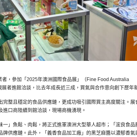
加「2025年澳洲國際食品展」（Fine Food Australia
主及觀展者進館洽談，比去年成長近三成，買氣與合作意向創下歷年
出完整且穩定的食品供應鏈，更成功吸引國際買主高度關注。展
及進口商陸續到館洽談，現場商機湧現。
味一」魚鬆、肉鬆，將正式進軍澳洲大型華人超市；「浤良食品
品牌供應鏈。此外，「義香食品加工廠」的黑芝麻醬以濃郁香氣