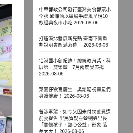
中華郵政公司發行臺灣美食郵票小
全張 邱湘涵以繽紛手繪風呈現10
款經典夜市小吃
2026-08-06
打造溪北發展新亮點 臺南下營重
劃說明會圓滿落幕
2026-08-06
宅港國小創紀錄！總統教育獎、科
展第一雙榮耀 7月兩度受表揚
2026-08-06
菜園仔歡喜慶生，吳銘賜祝壽星們
身體健康！
2026-08-06
曾涉毒駕、如今又因未付扶養費遭
前妻提告 里民質疑左營劉姓里長
「關懷孩子、熱心公益」形象 落
差太大！
2026-08-06