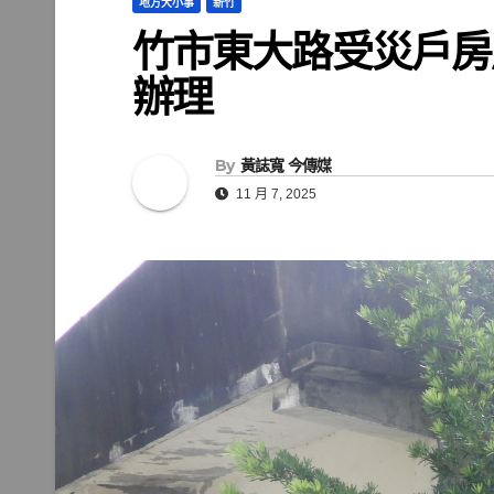
地方大小事
新竹
竹市東大路受災戶房
辦理
By
黃誌寬 今傳媒
11 月 7, 2025