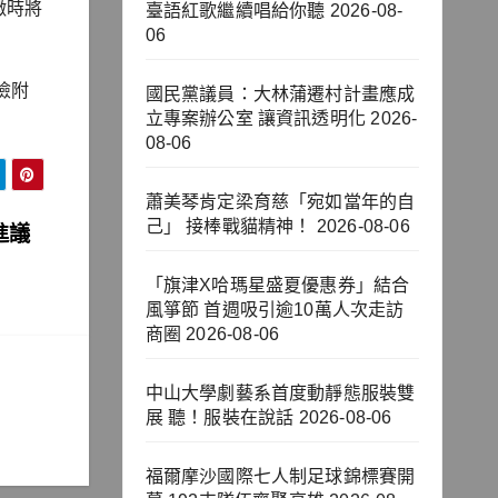
徵時將
臺語紅歌繼續唱給你聽
2026-08-
06
檢附
國民黨議員：大林蒲遷村計畫應成
立專案辦公室 讓資訊透明化
2026-
08-06
蕭美琴肯定梁育慈「宛如當年的自
己」 接棒戰貓精神！
2026-08-06
進議
「旗津X哈瑪星盛夏優惠券」結合
風箏節 首週吸引逾10萬人次走訪
商圈
2026-08-06
中山大學劇藝系首度動靜態服裝雙
展 聽！服裝在說話
2026-08-06
福爾摩沙國際七人制足球錦標賽開