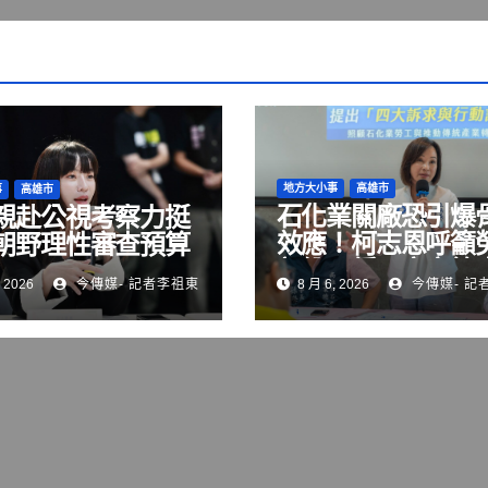
地方大小事
高雄市
事
高雄市
石化業關廠恐引爆
親赴公視考察力挺
效應！柯志恩呼籲
朝野理性審查預算
部納入僱用安定第
 2026
今傳媒- 記者李祖東
8 月 6, 2026
今傳媒- 記