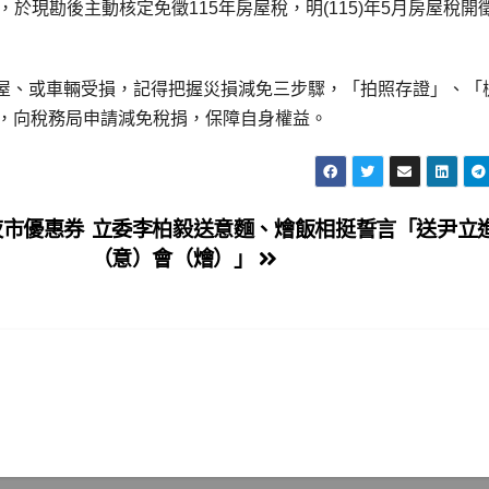
屋，於現勘後主動核定免徵115年房屋稅，明(115)年5月房屋稅開
屋、或車輛受損，記得把握災損減免三步驟，「拍照存證」、「
內，向稅務局申請減免稅捐，保障自身權益。
夜市優惠券
立委李柏毅送意麵、燴飯相挺誓言「送尹立
（意）會（燴）」