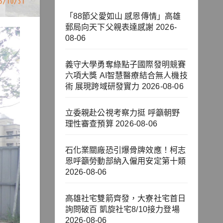
「88節父愛如山 感恩傳情」高雄
郵局向天下父親表達感謝
2026-
08-06
義守大學勇奪綠點子國際發明競賽
六項大獎 AI智慧醫療結合無人機技
術 展現跨域研發實力
2026-08-06
立委親赴公視考察力挺 呼籲朝野
理性審查預算
2026-08-06
石化業關廠恐引爆骨牌效應！柯志
恩呼籲勞動部納入僱用安定第十類
2026-08-06
高雄社宅雙箭齊發，大寮社宅首日
詢問破百 凱旋社宅8/10接力登場
2026-08-06