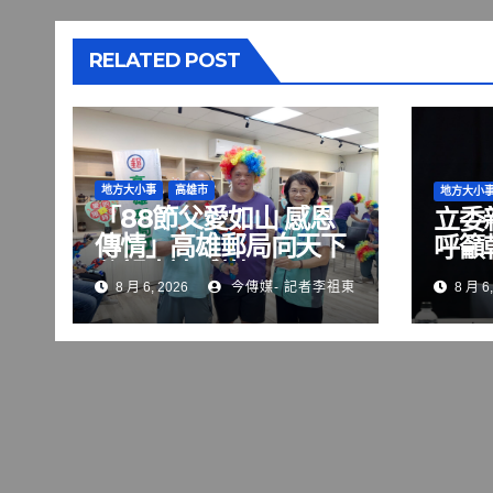
RELATED POST
地方大小事
高雄市
地方大小
「88節父愛如山 感恩
立委
傳情」高雄郵局向天下
呼籲
父親表達感謝
8 月 6, 2026
今傳媒- 記者李祖東
8 月 6,