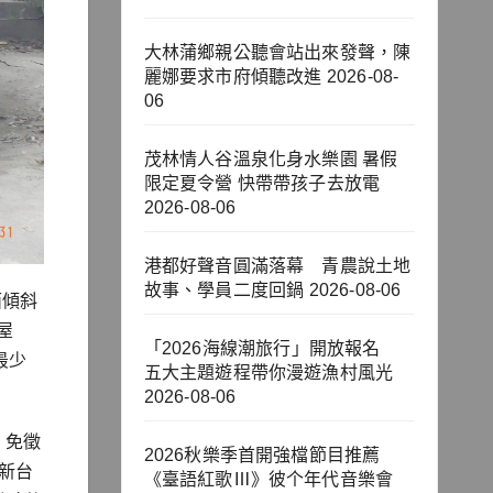
大林蒲鄉親公聽會站出來發聲，陳
麗娜要求市府傾聽改進
2026-08-
06
茂林情人谷溫泉化身水樂園 暑假
限定夏令營 快帶帶孩子去放電
2026-08-06
港都好聲音圓滿落幕 青農說土地
故事、學員二度回鍋
2026-08-06
面傾斜
屋
「2026海線潮旅行」開放報名
最少
五大主題遊程帶你漫遊漁村風光
2026-08-06
，免徵
2026秋樂季首開強檔節目推薦
新台
《臺語紅歌Ⅲ》彼个年代音樂會