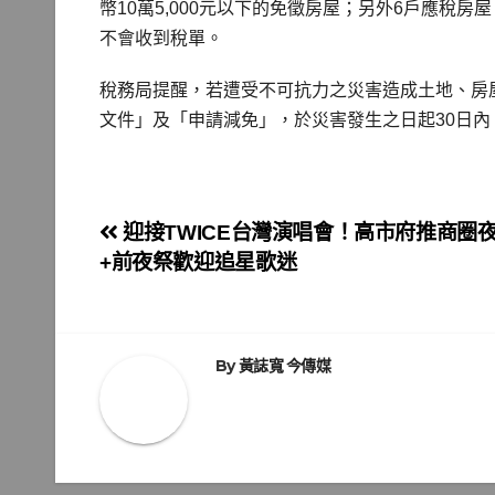
幣10萬5,000元以下的免徵房屋；另外6戶應稅房
不會收到稅單。
稅務局提醒，若遭受不可抗力之災害造成土地、房
文件」及「申請減免」，於災害發生之日起30日
文
迎接TWICE台灣演唱會！高市府推商圈
+前夜祭歡迎追星歌迷
章
導
覽
By
黃誌寬 今傳媒