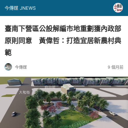
今傳媒 JNEWS
臺南下營區公設解編市地重劃獲內政部
原則同意 黃偉哲：打造宜居新農村典
範
今傳媒
9 個月前