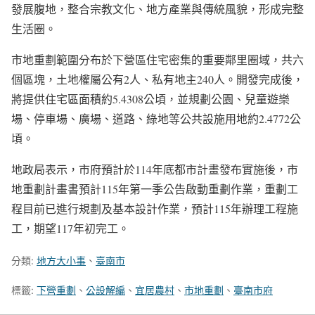
發展腹地，整合宗教文化、地方產業與傳統風貌，形成完整
生活圈。
市地重劃範圍分布於下營區住宅密集的重要鄰里圈域，共六
個區塊，土地權屬公有2人、私有地主240人。開發完成後，
將提供住宅區面積約5.4308公頃，並規劃公園、兒童遊樂
場、停車場、廣場、道路、綠地等公共設施用地約2.4772公
頃。
地政局表示，市府預計於114年底都市計畫發布實施後，市
地重劃計畫書預計115年第一季公告啟動重劃作業，重劃工
程目前已進行規劃及基本設計作業，預計115年辦理工程施
工，期望117年初完工。
分類:
地方大小事
、
臺南市
標籤:
下營重劃
、
公設解編
、
宜居農村
、
市地重劃
、
臺南市府