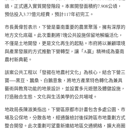
過，正式邁入實質開發階段。本案開發面積約7.908公頃，
預估投入3.77億元經費，預計117年初完工。
市長黃偉哲表示，下營是臺南重要的農業聚落，擁有深厚的
地方文化底蘊。此次重劃將7塊公共設施保留地解編活化，
不僅是土地開發，更是文化再生的起點。市府將以兼顧環境
與產業發展的方式推動下營轉型，讓「A贏」精神成為臺南
農村新典範。
該案公共工程以「發揚在地農村文化」為核心，結合下營三
寶──黑豆、蠶桑、白鵝意象，將地方產業特色轉化為兼具
藝術與教育功能的地景設計，並設置多元遊憩及體健設施，
打造融合生態、文化與生活美學的公共場域。
地政局長陳淑美指出，下營區原都市計畫包含多處公園、市
場及公保地，分散各地，經通盤檢討後採跨區市地重劃方式
整合開發。此次重劃可望重新連結地區交通網絡，擴大商圈