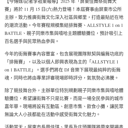
【今傳媒/記者李祖東報導】2025 年「屏東佳舞祭街舞大
賽」將於 11 月 15 日(六)熱力登場！本屆賽事由屏東市公所
主辦，致力推廣街舞文化深入社區與鄉里，打造最貼近在地
的潮流活動。今年賽程規模集結排舞賽、ALLSTYLE 1 on 1
BATTLE、親子同樂市集與嘻哈主題體驗攤位，預計吸引上
百名選手與民眾熱血參與。
今年的街舞賽事內容豐富，包含展現團隊默契與編舞功底的
「排舞賽」，以及以個人即興表現為主的「ALLSTYLE 1
on 1 BATTLE」。選手們將在 DJ 音樂下展現最純粹的街舞
魂，同時也將由專業評審現場即時評分，氣氛勢必沸騰。
除了競技舞台外，主辦單位特別規劃親子同樂市集與嘻哈體
驗攤位，希望讓街舞不只是比賽，而是一場全民參與的城市
嘉年華。現場將設有互動區、創意市集、飲食小攤，讓民眾
無論大人小孩都能在活動中感受街舞文化魅力。
活動當天，屏東市長周佳琪、里長及庄頭團隊將帶來開場表