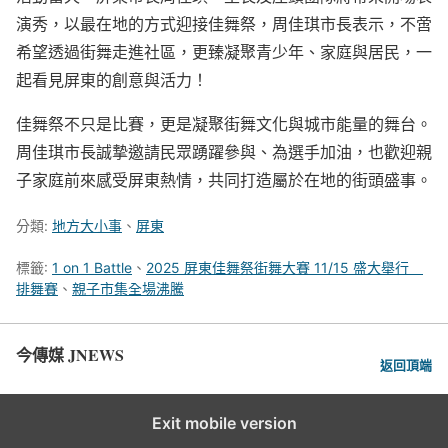
演秀，以最在地的方式迎接佳舞祭，周佳琪市長表示，不啻
希望透過街舞走進社區，更臻凝聚青少年、家庭與居民，一
起看見屏東的創意與活力！
佳舞祭不只是比賽，更是凝聚街舞文化與城市能量的舞台。
周佳琪市長誠摯邀請民眾踴躍參與、為選手加油，也歡迎親
子家庭前來感受屏東熱情，共同打造屬於在地的街頭盛事。
分類:
地方大小事
、
屏東
標籤:
1 on 1 Battle
、
2025 屏東佳舞祭街舞大賽 11/15 盛大舉行
排舞賽
、
親子市集全場沸騰
今傳媒 JNEWS
返回頂端
Exit mobile version