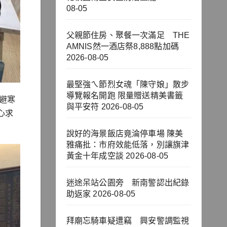
08-05
父親節住房、聚餐一次滿足 THE
AMNIS然一酒店祭8,888點加碼
2026-08-05
最堅強ㄟ節烈女魂「陳守娘」散步
導覽報名開跑 限量贈送精美書籤
避寒
與平安符
2026-08-05
心求
說好的海景飯店竟淪停車場 陳美
雅痛批：市府效能低落，別讓旗津
黃金十年成空談
2026-08-05
迷途呆站公園旁 新南警認出紀錄
助返家
2026-08-05
拜廟忘騎車疑遭竊 興安警調監視