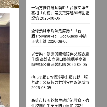
一顆方糖變身超萌IP！台糖文博會
亮相「角糖」帶民眾穿越80年甜蜜
記憶
2026-08-06
全球預測市場熱潮席捲！「台
版 Polymarket」GodGuess 神猜
正式上線
2026-08-06
以音樂、健康與關懷陪伴父親歡度
佳節 高雄市立鳳山醫院攜手高雄
縣醫師公會溫馨獻唱
2026-08-05
桃市表揚179個淨零永續典範 張
善政：公私協力共創宜居永續城市
2026-08-05
高雄市校園蛇類生態防範教育、強
化校園衛生安全防治量能
2026-