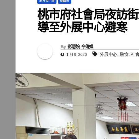
地方大小事
桃園市
桃市府社會局夜訪街
導至外展中心避寒
By
彭慧婉 今傳媒
,
,
外展中心
熱食
社
1 月 9, 2026