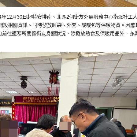
4年12月30日起特安排南、北區2個街友外展服務中心指派社工
開設相關資訊、同時發放睡袋、外套、暖暖包等保暖物資。因應1
親自前往避寒所關懷街友身體狀況，除發放熱食及保暖用品外，亦