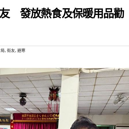
友 發放熱食及保暖用品勸
,
,
會局
街友
避寒