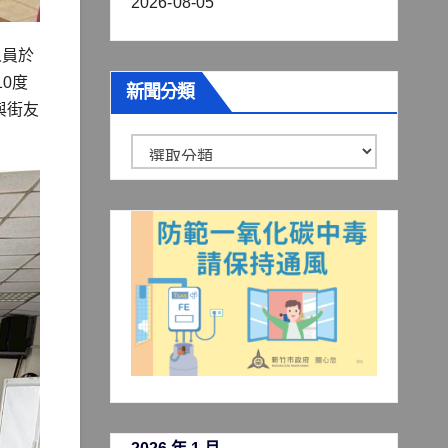
2026-08-05
人員於
0度
新聞分類
與街友
新
聞
分
類