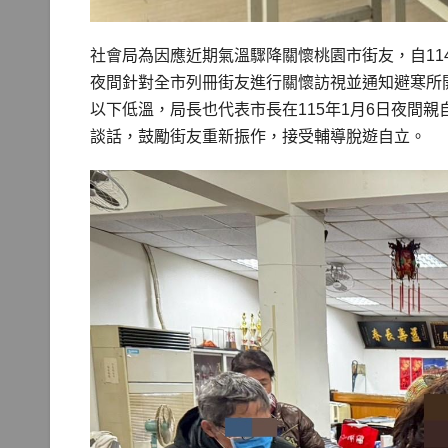
社會局為因應近期氣溫驟降關懷桃園市街友，自11
夜間針對全市列冊街友進行關懷訪視並通知避寒所
以下低溫，局長也代表市長在115年1月6日夜間
談話，鼓勵街友重新振作，接受輔導脫遊自立。