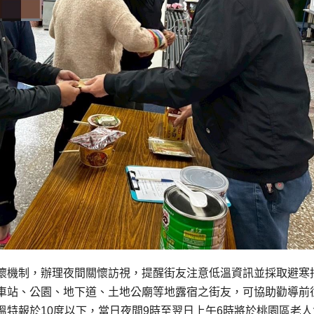
懷機制，辦理夜間關懷訪視，提醒街友注意低溫資訊並採取避寒
車站、公園、地下道、土地公廟等地露宿之街友，可協助勸導前
特報於10度以下，當日夜間9時至翌日上午6時將於桃園區老人