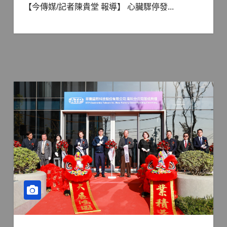
【今傳媒/記者陳貴堂 報導】 心臟驟停發...