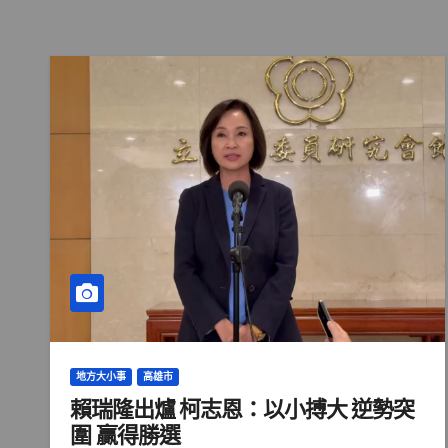
地方大小事
高雄市
賴瑞隆出爐 柯志恩：以小搏大 逆勢突
圍 贏得勝選