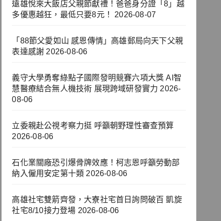
遠雄悅來大飯店父親節獻禮！爸爸身分證「8」越
多優惠越狂，最低只要8元！
2026-08-07
「88節父愛如山 感恩傳情」高雄郵局向天下父親
表達感謝
2026-08-06
義守大學勇奪綠點子國際發明競賽六項大獎 AI智
慧醫療結合無人機技術 展現跨域研發實力
2026-
08-06
立委親赴公視考察力挺 呼籲朝野理性審查預算
2026-08-06
石化業關廠恐引爆骨牌效應！柯志恩呼籲勞動部
納入僱用安定第十類
2026-08-06
高雄社宅雙箭齊發，大寮社宅首日詢問破百 凱旋
社宅8/10接力登場
2026-08-06