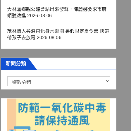
大林蒲鄉親公聽會站出來發聲，陳麗娜要求市府
傾聽改進
2026-08-06
茂林情人谷溫泉化身水樂園 暑假限定夏令營 快帶
帶孩子去放電
2026-08-06
新聞分類
新
聞
分
類