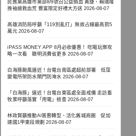
民進黨高雄市黨部8/9號召公益捐血 黃捷、賴瑞隆
挽袖搶救血荒 豐富限定好禮大方送
2026-08-07
高雄消防局呼籲「119別亂打」無故占線最高罰5
萬元
2026-08-07
iPASS MONEY APP 8月必收優惠！ 吃喝玩樂攻
略一次看 聰明消費省更多
2026-08-07
白海豚颱風逼近！台電台南區處超前部署 低窪
變電所架防水閘門防淹水
2026-08-07
「白海豚」逼近！台電台東區處全面戒備 走訪畜
牧業呼籲落實「用電」檢查
2026-08-07
林政賢籲推動AI普惠轉型、活化舊城商圈 促加
速國1甲東段規劃
2026-08-07