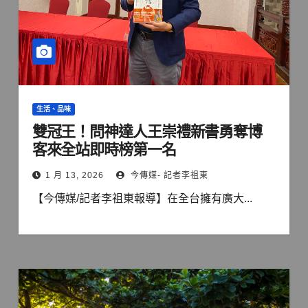
生活、品味
雙冠王！問神達人王崇禮新書勇奪博
客來全站即時榜第一名
1 月 13, 2026
今傳媒- 記者李祖東
【今傳媒/記者李祖東報導】在全台擁有廣大...