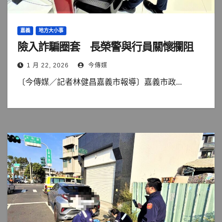
嘉義
地方大小事
險入詐騙圈套 長榮警與行員關懷攔阻
1 月 22, 2026
今傳媒
〔今傳媒／記者林健昌嘉義市報導〕嘉義市政...