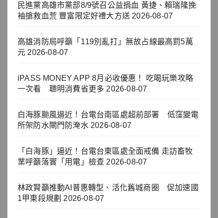
民進黨高雄市黨部8/9號召公益捐血 黃捷、賴瑞隆挽
袖搶救血荒 豐富限定好禮大方送
2026-08-07
高雄消防局呼籲「119別亂打」無故占線最高罰5萬
元
2026-08-07
iPASS MONEY APP 8月必收優惠！ 吃喝玩樂攻略
一次看 聰明消費省更多
2026-08-07
白海豚颱風逼近！台電台南區處超前部署 低窪變電
所架防水閘門防淹水
2026-08-07
「白海豚」逼近！台電台東區處全面戒備 走訪畜牧
業呼籲落實「用電」檢查
2026-08-07
林政賢籲推動AI普惠轉型、活化舊城商圈 促加速國
1甲東段規劃
2026-08-07