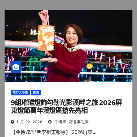
地方大小事
屏東
9組璀璨燈飾勾勒光影溪畔之旅 2026屏
東燈節萬年溪燈區搶先亮相
1 月 22, 2026
今傳媒- 記者李祖東
【今傳媒/記者李祖東報導】 2026屏東...