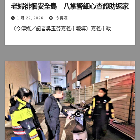
老婦徘徊安全島 八掌警細心查證助返家
1 月 22, 2026
今傳媒
〔今傳媒／記者吳玉芬嘉義市報導〕嘉義市政...