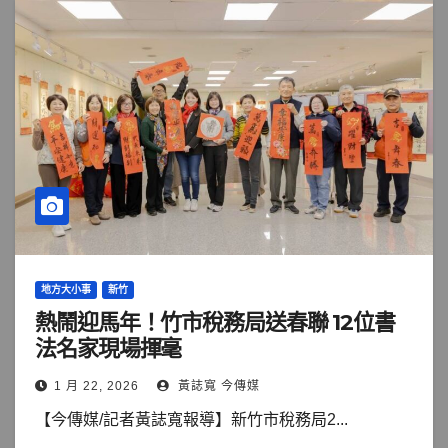
地方大小事
新竹
熱鬧迎馬年！竹市稅務局送春聯 12位書
法名家現場揮毫
1 月 22, 2026
黃誌寬 今傳媒
【今傳媒/記者黃誌寬報導】新竹市稅務局2...