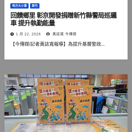
地方大小事
新竹
回饋鄉里 彰京開發捐贈新竹縣警局巡邏
車 提升執勤能量
1 月 22, 2026
黃誌寬 今傳媒
【今傳媒/記者黃誌寬報導】為提升基層警政...