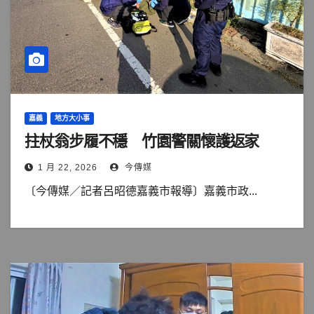
嘉義
地方大小事
拄杖翁步履不穩 竹園警關懷護返家
1 月 22, 2026
今傳媒
〔今傳媒／記者呂昭德嘉義市報導〕嘉義市政...