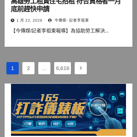
高雄勞工租賃住宅招租 符合資格者一月
底前趕快申請
1 月 22, 2026
今傳媒- 記者李祖東
【今傳媒/記者李祖東報導】為協助勞工解決...
文
1
2
...
6,616
章
分
頁