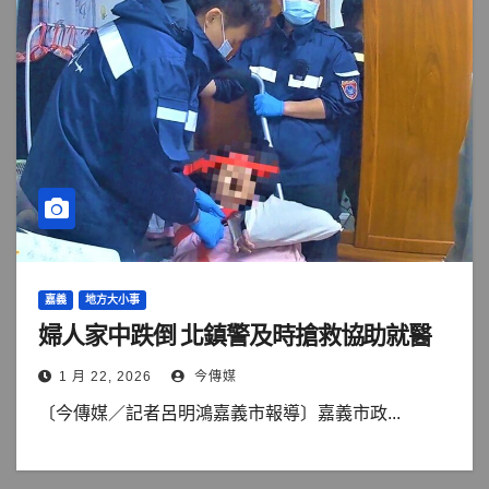
嘉義
地方大小事
婦人家中跌倒 北鎮警及時搶救協助就醫
1 月 22, 2026
今傳媒
〔今傳媒／記者呂明鴻嘉義市報導〕嘉義市政...