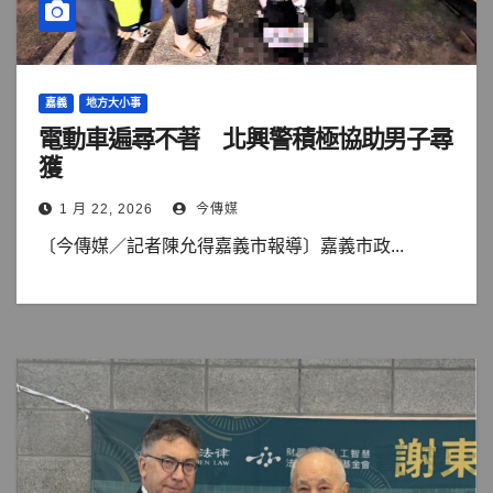
嘉義
地方大小事
電動車遍尋不著 北興警積極協助男子尋
獲
1 月 22, 2026
今傳媒
〔今傳媒／記者陳允得嘉義市報導〕嘉義市政...