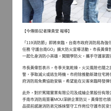
【今傳媒/記者陳貴堂 報導】
「119消防節」即將來臨，台南市政府消防局為強化
任務 守護台南GO」擴大防火宣導活動，市長黃
一起化身消防小英雄，闖關學防火，攜手守護家園
市長黃偉哲表示，冬季天氣乾燥，火災風險也隨之
警，爭取滅火或逃生時機。市府除推動新建住宅將
府消防局免費協助安裝，希望能在災害來臨時發揮
此外，對於寯陽實業有限公司及成綸企業股份有限
手南市消防局簽署MOU深耕企業防災，黃偉哲也
品提前感謝消防弟兄姊妹堅守工作崗位守護市民安