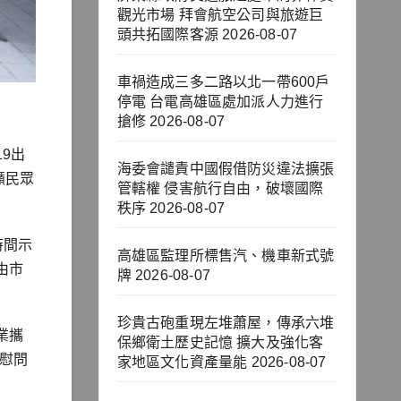
觀光市場 拜會航空公司與旅遊巨
頭共拓國際客源
2026-08-07
車禍造成三多二路以北一帶600戶
停電 台電高雄區處加派人力進行
搶修
2026-08-07
9出
海委會譴責中國假借防災違法擴張
籲民眾
管轄權 侵害航行自由，破壞國際
秩序
2026-08-07
時間示
高雄區監理所標售汽、機車新式號
由市
牌
2026-08-07
珍貴古砲重現左堆蕭屋，傳承六堆
業攜
保鄉衛土歷史記憶 擴大及強化客
慰問
家地區文化資產量能
2026-08-07