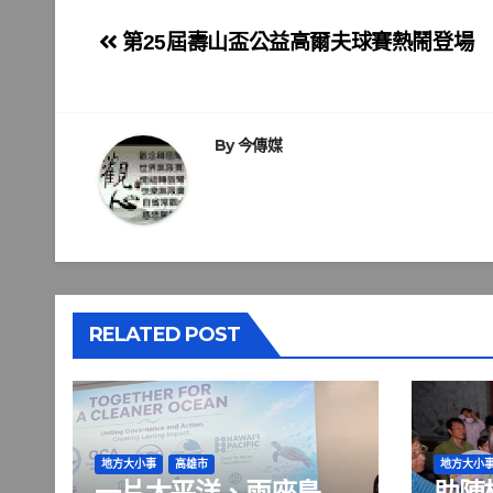
文
第25屆壽山盃公益高爾夫球賽熱鬧登場
章
導
By
今傳媒
覽
RELATED POST
地方大小事
高雄市
地方大小
一片太平洋、兩座島
助陣