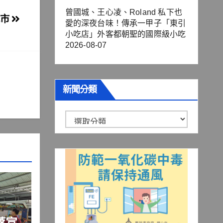
曾國城、王心凌、Roland 私下也
城市
愛的深夜台味！傳承一甲子「東引
小吃店」外客都朝聖的國際級小吃
2026-08-07
新聞分類
新
聞
分
類
落宣