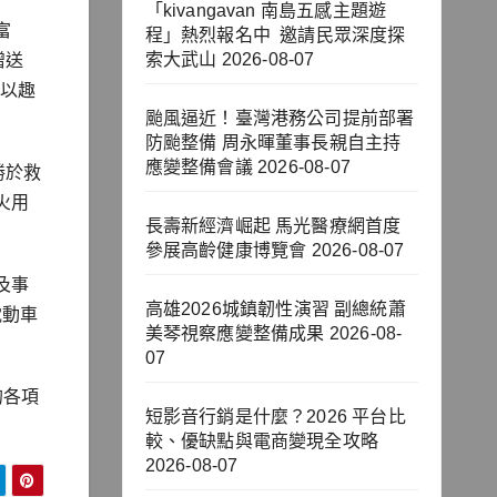
「kivangavan 南島五感主題遊
富
程」熱烈報名中 邀請民眾深度探
索大武山
2026-08-07
贈送
，以趣
颱風逼近！臺灣港務公司提前部署
防颱整備 周永暉董事長親自主持
應變整備會議
2026-08-07
勝於救
火用
長壽新經濟崛起 馬光醫療網首度
參展高齡健康博覽會
2026-08-07
及事
高雄2026城鎮韌性演習 副總統蕭
電動車
美琴視察應變整備成果
2026-08-
07
的各項
短影音行銷是什麼？2026 平台比
較、優缺點與電商變現全攻略
2026-08-07