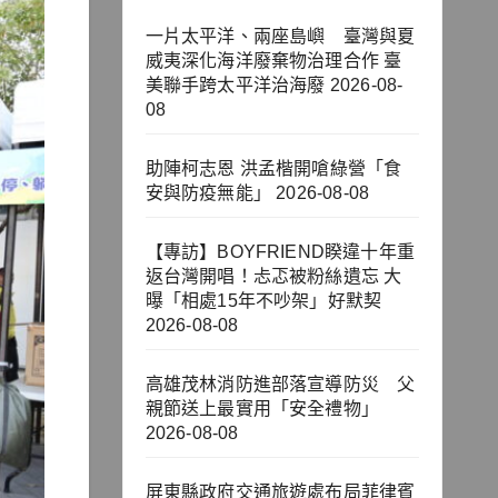
一片太平洋、兩座島嶼 臺灣與夏
威夷深化海洋廢棄物治理合作 臺
美聯手跨太平洋治海廢
2026-08-
08
助陣柯志恩 洪孟楷開嗆綠營「食
安與防疫無能」
2026-08-08
【專訪】BOYFRIEND睽違十年重
返台灣開唱！忐忑被粉絲遺忘 大
曝「相處15年不吵架」好默契
2026-08-08
高雄茂林消防進部落宣導防災 父
親節送上最實用「安全禮物」
2026-08-08
屏東縣政府交通旅遊處布局菲律賓