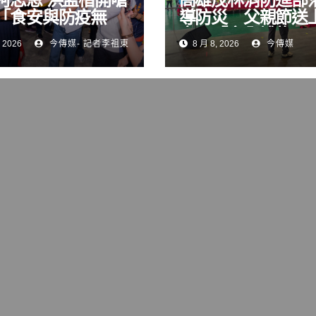
「食安與防疫無
導防災 父親節送
實用「安全禮物」
 2026
今傳媒- 記者李祖東
8 月 8, 2026
今傳媒