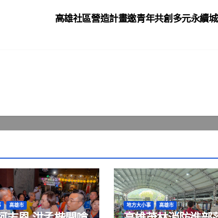
高雄社區營造計畫邀青年共創多元永續
事
高雄市
地方大小事
高雄市
柯志恩 洪孟楷開嗆
高雄茂林消防進部