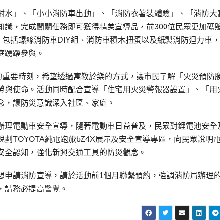
射水」、「小小消防車出動」、「消防衣著裝體驗」、「消防大
知識，完成闖關任務即可獲得精美宣導品，前300位民眾更加碼
，包括螺絲消防車DIY組、消防車積木扭蛋以及紙製消防迴力車
庭踴躍參與。
念的重要時刻，希望透過寓教於樂的方式，讓市民了解「火災預防
勞與使命。活動同時配合宣導「住宅用火災警報器設置」、「用
念，讓防災意識深入社區、家庭。
辦理電動車安全宣導，隨著電動車日益普及，民眾對鋰電池安全
劃TOYOTA純電跑旅bZ4X展示及安全宣導專區，向民眾說明
安全認知，強化新興交通工具的防災觀念。
想申請消防宣導，請於活動前1個月聯繫預約，強調消防局辦理
，請務必提高警覺。