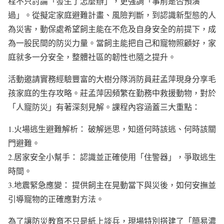
程不只討論「發生了怎麼辦」，更強調「事前是否預演
過」。從擬定家庭避難計畫、風險判斷，到認識新型態的人
為災害，動保處希望飼主能在不危及自身安全的前提下，成
為一股民間的防災力量。當飼主能把自己和寵物照顧好，家
庭就多一分安全，整體社區的韌性也隨之提升。
活動邀請實務經驗豐富的大樹分隊消防員莊孟萍現身分享毛
孩家庭的生存攻略。莊孟萍因頻繁在勤務中救援動物，對於
「人寵防災」有著深刻見解。課程內容涵蓋三大重點：
1.火場逃生避難解析： 破解迷思，知道何時該逃、何時該關
門避難。
2.居家安全小幫手： 認識並正確使用「住警器」，爭取逃生
時間。
3.地震緊急應變： 提供飼主在晃動當下與災後，如何安撫並
引導寵物的正確應對方法。
為了讓防災教育不只是紙上談兵，現場特別搭建了「簡易濃