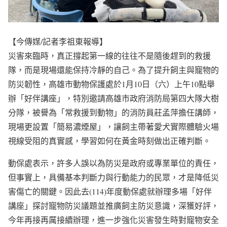
【今傳媒/記者李祖東報導】
災害來臨時，真正撐起第一線的往往不是隨後趕到的救援
隊，而是現場還能保持冷靜的自己。為了提升飼主與寵物的
防災韌性，高雄市動物保護處於1月10日（六）上午10點舉
辦「好伴講座」，特別邀請高雄市政府消防局第四大隊大樹
分隊，被譽為「常救援到動物」的消防員莊孟萍擔任講師，
現場更設置「簡易濃煙屋」，讓飼主帶著愛犬實際體驗火場
視線受阻的真實感，學習如何在黃金時刻做出正確判斷。
動保處表示，許多人誤以為防災是政府或專業單位的責任，
但事實上，具備基本判斷力與行動能力的民眾，才是降低災
害傷亡的關鍵。因此去(114)年度動保處就辦理多場「好伴
講座」探討寵物防災議題並推廣飼主防災意識，深獲好評，
今年再接再厲接續辦理，進一步強化災害發生時對寵物安全