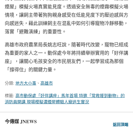
煙屋」模擬火場真實能見度。透過安全無毒的煙霧模擬火場
情境，讓飼主帶著狗狗親身感受在低能見度下的壓迫感與方
向感迷失，藉此訓練飼主在混亂中如何引導寵物冷靜移動，
落實「避難演練」的重要性。
高雄市政府農業局長姚志旺說，隨著時代改變，寵物已經成
為重要的家人之一。動保處今年將持續舉辦實用的「好伴講
座」，讓關心毛孩安全的市民朋友們，一起學習成為那個
「撐得住」的關鍵力量。
分類:
地方大小事
、
高雄市
標籤:
高市動保處「好伴講座」馬年首場 特邀「常救援到動物」的
消防員開講 現場模擬濃煙屋體驗人寵逃生實況
今傳媒 JNEWS
返回頂端