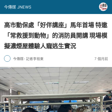
今傳媒 JNEWS
高市動保處「好伴講座」馬年首場 特邀
「常救援到動物」的消防員開講 現場模
擬濃煙屋體驗人寵逃生實況
今傳媒- 記者李祖東
7 個月前