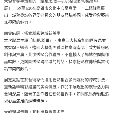
大協會聯手策劃的「結駟/粉墨—2026全國粉彩協會聯
展」，1/9至1/20在高雄市文化中心至真堂一、二館隆重展
出，誠摯邀請各界愛好藝文的朋友蒞臨參觀，感受粉彩藝術
無極限的魅力。
四會結駟，探索粉彩跨域新美學
本次聯展主題「結駟/粉墨」，寓意四大協會如四匹良馬並
駕齊驅。過去，這四大藝術團體深耕臺灣南北，致力於粉彩
創作與推廣，此次透過合作聯展，不僅擴大了場地空間與作
品幅數，更試圖透過跨地域的對話，探索粉彩在傳統與當代
精神間的融合。
展覽亮點在於藝術家們運用粉彩複合多元媒材的跨域手法，
重新詮釋粉彩繪畫的美與情感。作品中展現出的繽紛活力與
藝術深度，體現了創作者在粉彩世界中，如同縱馬奔馳般追
求心靈滿足的純粹精神。
大師現場示範，互動導覽豐富多元