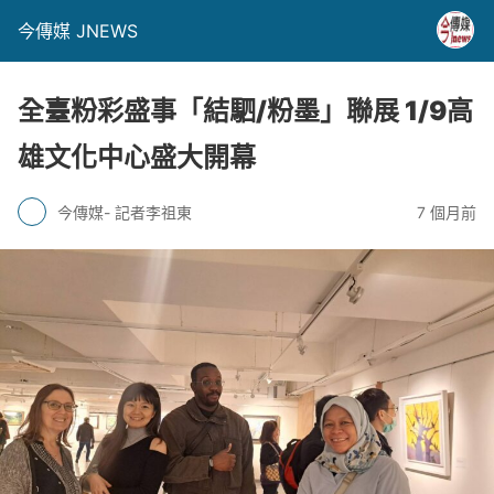
今傳媒 JNEWS
全臺粉彩盛事「結駟/粉墨」聯展 1/9高
雄文化中心盛大開幕
今傳媒- 記者李祖東
7 個月前