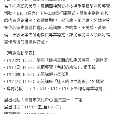
為了推廣粉彩美學，展期間特別安排多場重量級講座與導覽
活動。1/10（週六）下午2:30舉行開幕式，隨後由劉肖苓老
師帶來專題講座；後續展期中，楊玉緣、楊治瑋、呂錦堂等
多位名家也將親自進行示範講解；林昀葶、王萬成、黃美
倫、王敏妃等老師則提供專業導覽，讓民眾能深入領略每幅
畫作背後的技法與詩意。
【精選活動簡表】
• 1/10 (六) 15:30： 講座「建構畫面的秩序與詩意」/ 劉肖苓
• 1/11 (日) 14:30： 示範導覽「色彩的魔法」/ 楊玉緣
• 1/15 (四) 10:20： 示範講解 / 楊治瑋
• 1/17 (六) 14:30： 示範講座「迷人的油性粉彩」/ 呂錦堂
• 導覽時段： 1/13、1/14、1/17、1/18 下午均有專業導覽。
展出地點：高雄市文化中心 至真堂一、二館
展出日期：115/1/9(五)至1/20(二)
開幕時間：115/1/10(六) 14:30